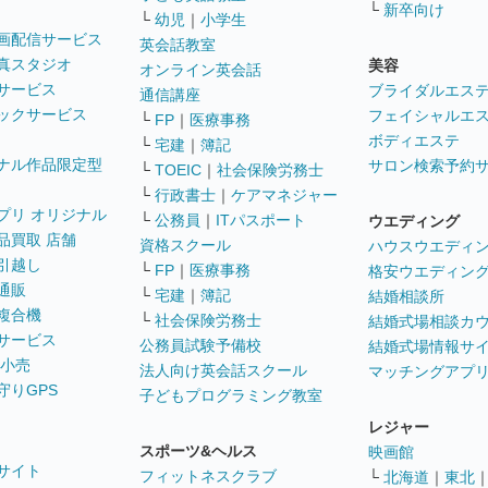
└
新卒向け
└
幼児
｜
小学生
画配信サービス
英会話教室
真スタジオ
美容
オンライン英会話
サービス
ブライダルエス
通信講座
ックサービス
フェイシャルエ
└
FP
｜
医療事務
ボディエステ
└
宅建
｜
簿記
ナル作品限定型
サロン検索予約
└
TOEIC
｜
社会保険労務士
└
行政書士
｜
ケアマネジャー
プリ オリジナル
└
公務員
｜
ITパスポート
ウエディング
品買取 店舗
資格スクール
ハウスウエディ
引越し
└
FP
｜
医療事務
格安ウエディン
通販
└
宅建
｜
簿記
結婚相談所
複合機
└
社会保険労務士
結婚式場相談カ
サービス
公務員試験予備校
結婚式場情報サ
 小売
法人向け英会話スクール
マッチングアプ
守りGPS
子どもプログラミング教室
レジャー
スポーツ&ヘルス
映画館
サイト
フィットネスクラブ
└
北海道
｜
東北