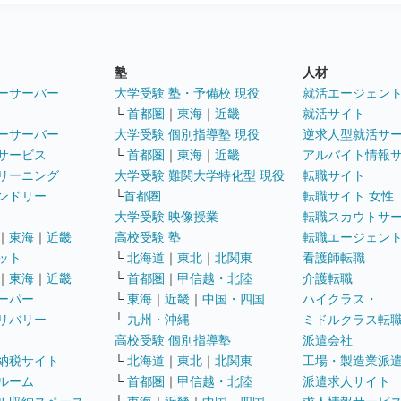
塾
人材
ーサーバー
大学受験 塾・予備校 現役
就活エージェン
└
首都圏
｜
東海
｜
近畿
就活サイト
ーサーバー
大学受験 個別指導塾 現役
逆求人型就活サ
サービス
└
首都圏
｜
東海
｜
近畿
アルバイト情報
リーニング
大学受験 難関大学特化型 現役
転職サイト
ンドリー
└
首都圏
転職サイト 女性
大学受験 映像授業
転職スカウトサ
｜
東海
｜
近畿
高校受験 塾
転職エージェン
ット
└
北海道
｜
東北
｜
北関東
看護師転職
｜
東海
｜
近畿
└
首都圏
｜
甲信越・北陸
介護転職
ーパー
└
東海
｜
近畿
｜
中国・四国
ハイクラス・
リバリー
└
九州・沖縄
ミドルクラス転
高校受験 個別指導塾
派遣会社
納税サイト
└
北海道
｜
東北
｜
北関東
工場・製造業派
ルーム
└
首都圏
｜
甲信越・北陸
派遣求人サイト