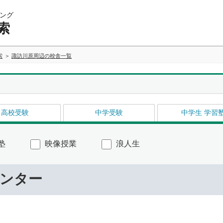
ング
索
索
諏訪川原周辺の校舎一覧
高校受験
中学受験
中学生 学習
塾
映像授業
浪人生
センター