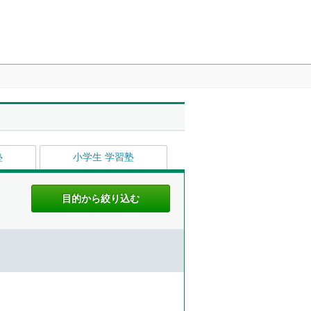
塾
小学生 学習塾