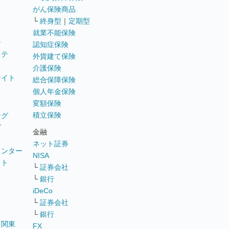
がん保険商品
└
終身型
｜
定期型
就業不能保険
テ
認知症保険
ステ
外貨建て保険
介護保険
サイト
総合保障保険
個人年金保険
変額保険
積立保険
ング
グ
金融
ネット証券
ウンター
NISA
イト
└
証券会社
リ
└
銀行
iDeCo
└
証券会社
└
銀行
｜
関東
FX