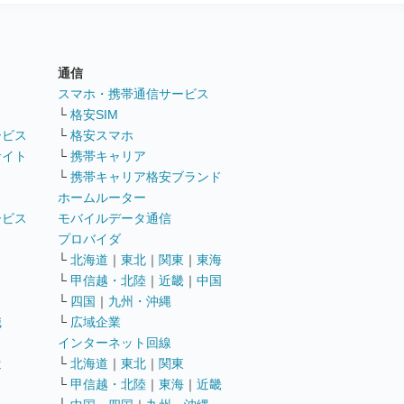
通信
ト
スマホ・携帯通信サービス
└
格安SIM
ービス
└
格安スマホ
サイト
└
携帯キャリア
└
携帯キャリア格安ブランド
ホームルーター
ービス
モバイルデータ通信
ト
プロバイダ
└
北海道
｜
東北
｜
関東
｜
東海
└
甲信越・北陸
｜
近畿
｜
中国
└
四国
｜
九州・沖縄
職
└
広域企業
インターネット回線
遣
└
北海道
｜
東北
｜
関東
└
甲信越・北陸
｜
東海
｜
近畿