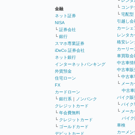
└
レンタ
└
コンテ
金融
└
宅配型
ネット証券
引越し会
NISA
カーシェ
└
証券会社
レンタカ
└
銀行
格安レン
スマホ専業証券
カーリー
iDeCo 証券会社
車買取会
ネット銀行
中古車情
インターネットバンキング
中古車販
外貨預金
└
中古車
住宅ローン
└
メーカ
FX
中古車
カードローン
バイク販
└
銀行系
｜
ノンバンク
└
バイク
クレジットカード
└
メーカ
└
年会費無料
バイク
└
クレジットカード
車検
└
ゴールドカード
カーメン
デビットカード