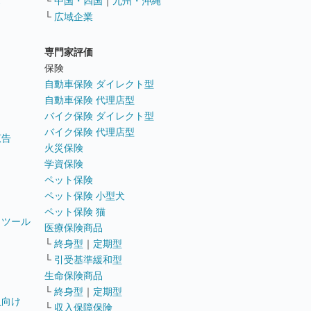
ス
└
中国・四国
｜
九州・沖縄
└
広域企業
専門家評価
ト
保険
自動車保険 ダイレクト型
自動車保険 代理店型
バイク保険 ダイレクト型
バイク保険 代理店型
広告
火災保険
学資保険
ペット保険
ペット保険 小型犬
ペット保険 猫
トツール
医療保険商品
└
終身型
｜
定期型
└
引受基準緩和型
生命保険商品
└
終身型
｜
定期型
員向け
└
収入保障保険