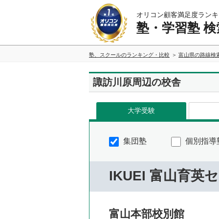
オリコン顧客満足度ランキ
塾・学習塾 検
塾、スクールのランキング・比較
富山県の路線検
諏訪川原周辺の校舎
大学受験
集団塾
個別指導
IKUEI 富山育英
富山本部校別館