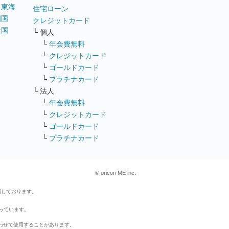
｜
東海
住宅ローン
四国
クレジットカード
全国
└ 個人
ス
└
年会費無料
└
クレジットカード
└
ゴールドカード
└
プラチナカード
└ 法人
└
年会費無料
└
クレジットカード
└
ゴールドカード
└
プラチナカード
© oricon ME inc.
属しております。
行っています。
わせて使用することがあります。