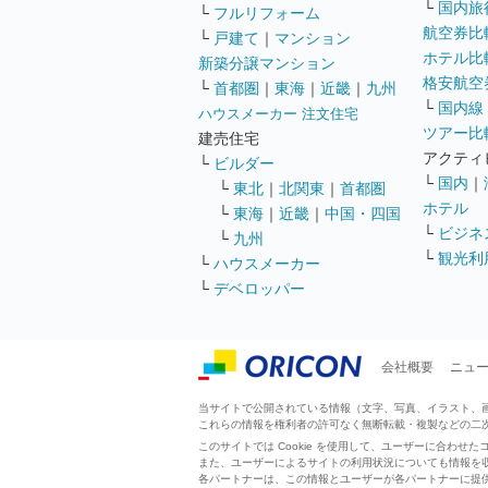
└
国内旅
└
フルリフォーム
航空券比
└
戸建て
｜
マンション
ホテル比
新築分譲マンション
格安航空券
└
首都圏
｜
東海
｜
近畿
｜
九州
└
国内線
ハウスメーカー 注文住宅
ツアー比
建売住宅
アクティ
└
ビルダー
└
国内
｜
└
東北
｜
北関東
｜
首都圏
ホテル
└
東海
｜
近畿
｜
中国・四国
└
ビジネ
└
九州
└
観光利
└
ハウスメーカー
└
デベロッパー
会社概要
ニュ
当サイトで公開されている情報（文字、写真、イラスト、画像
これらの情報を権利者の許可なく無断転載・複製などの二
このサイトでは Cookie を使用して、ユーザーに合わ
また、ユーザーによるサイトの利用状況についても情報を
各パートナーは、この情報とユーザーが各パートナーに提