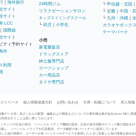
行
｜
海外旅行
24時間ジム
└
甲信越・北陸
較サイト
リラクゼーションサロン
└
近畿
｜
中国・
較サイト
キッズスイミングスクール
└
九州・沖縄
｜
 LCC
└
幼児
｜
小学生
カラオケボック
｜
国際線
テーマパーク
較サイト
小売
ビティ予約サイト
家電量販店
海外
ドラッグストア
紳士服専門店
ス利用
スーツショップ
用
カー用品店
タイヤ専門店
ースリリース
個人情報保護方針
お問い合わせ
引用・転載について
求人情報
データ等）及びこれらの配置・編集および構造などについての著作権は株式会社oricon MEに帰
次利用を行うことは固く禁じております。
せたコンテンツや広告の表示、ソーシャル メディア機能の提供、広告の表示回数やクリック数の測定を
収集し、ソーシャル メディアや広告配信、データ解析の各パートナーに提供しています。
供した他の情報や、ユーザーが各パートナーのサービスを使用したときに収集した他の情報を組み合