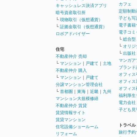
カフェ
キャッシュレス決済アプリ
定額制動
暗号資産取引所
子ども写
└
現物取引（仮想通貨）
電子書籍
└
証拠金取引（仮想通貨）
電子コミ
ロボアドバイザー
└
総合型
└
オリジ
住宅
└
出版社
不動産仲介 売却
マンガア
└
マンション
｜
戸建て
｜
土地
ブランド
不動産仲介 購入
オフィス
└
マンション
｜
戸建て
オフィス
分譲マンション管理会社
オフィス
└
首都圏
｜
東海
｜
近畿
｜
九州
福利厚生
マンション大規模修繕
電力会社
不動産仲介 賃貸
子ども見
賃貸情報サイト
賃貸マンション
トラベル
住宅設備ショールーム
旅行予約
リフォーム