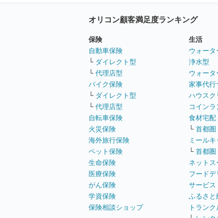
オリコン顧客満足度ランキング
保険
生活
自動車保険
ウォータ
└
ダイレクト型
浄水型
└
代理店型
ウォータ
バイク保険
家事代行
└
ダイレクト型
ハウスク
└
代理店型
コインラ
自転車保険
食材宅配
火災保険
└
首都圏
海外旅行保険
ミールキ
ペット保険
└
首都圏
生命保険
ネットス
医療保険
フードデ
がん保険
サービス
学資保険
ふるさと
保険相談ショップ
トランク