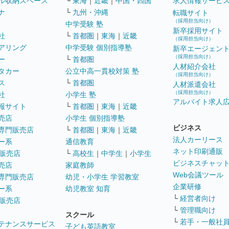
ル収納スペース
└
東海
｜
近畿
｜
中国・四国
求人情報サービ
ナ
└
九州・沖縄
転職サイト
（採用担当向け）
中学受験 塾
新卒採用サイト
社
└
首都圏
｜
東海
｜
近畿
（採用担当向け）
アリング
中学受験 個別指導塾
新卒エージェン
（採用担当向け）
ー
└
首都圏
人材紹介会社
タカー
公立中高一貫校対策 塾
（採用担当向け）
ス
└
首都圏
人材派遣会社
（採用担当向け）
社
小学生 塾
アルバイト求人
報サイト
└
首都圏
｜
東海
｜
近畿
売店
小学生 個別指導塾
ビジネス
専門販売店
└
首都圏
｜
東海
｜
近畿
法人カーリース
ー系
通信教育
ネット印刷通販
販売店
└
高校生
｜
中学生
｜
小学生
ビジネスチャッ
売店
家庭教師
Web会議ツール
専門販売店
幼児・小学生 学習教室
企業研修
ー系
幼児教室 知育
└
経営者向け
販売店
└
管理職向け
スクール
└
若手・一般社
テナンスサービス
子ども英語教室