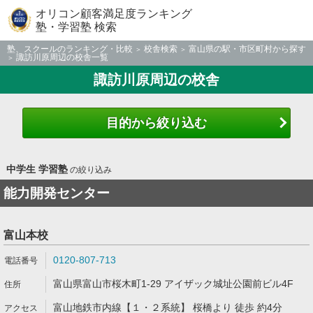
オリコン顧客満足度ランキング
塾・学習塾 検索
塾、スクールのランキング・比較
校舎検索
富山県の駅・市区町村から探す
諏訪川原周辺の校舎一覧
諏訪川原周辺の校舎
目的から絞り込む
中学生 学習塾
の絞り込み
能力開発センター
富山本校
0120-807-713
富山県富山市桜木町1-29 アイザック城址公園前ビル4F
富山地鉄市内線【１・２系統】 桜橋より 徒歩 約4分