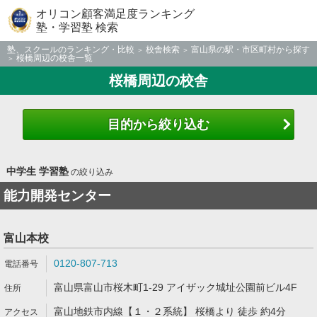
オリコン顧客満足度ランキング
塾・学習塾 検索
塾、スクールのランキング・比較
校舎検索
富山県の駅・市区町村から探す
桜橋周辺の校舎一覧
桜橋周辺の校舎
目的から絞り込む
中学生 学習塾
の絞り込み
能力開発センター
富山本校
0120-807-713
富山県富山市桜木町1-29 アイザック城址公園前ビル4F
富山地鉄市内線【１・２系統】 桜橋より 徒歩 約4分