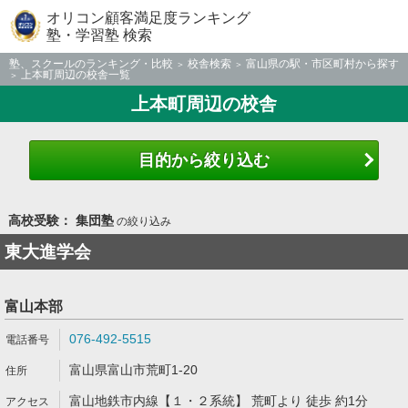
オリコン顧客満足度ランキング
塾・学習塾 検索
塾、スクールのランキング・比較
校舎検索
富山県の駅・市区町村から探す
上本町周辺の校舎一覧
上本町周辺の校舎
目的から絞り込む
高校受験： 集団塾
の絞り込み
東大進学会
富山本部
076-492-5515
富山県富山市荒町1-20
富山地鉄市内線【１・２系統】 荒町より 徒歩 約1分