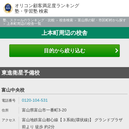
オリコン顧客満足度ランキング
塾・学習塾 検索
塾、スクールのランキング・比較
校舎検索
富山県の駅・市区町村から探す
上本町周辺の校舎一覧
上本町周辺の校舎
目的から絞り込む
東進衛星予備校
富山中央校
0120-104-531
富山県富山市一番町3-20
富山地鉄富山都心線【３系統(環状線)】 グランドプラザ
前より 徒歩 約2分