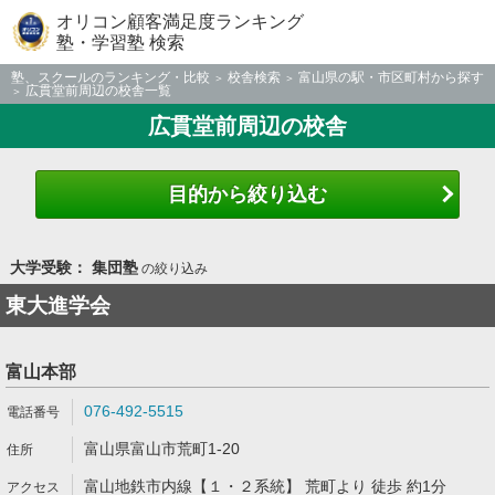
オリコン顧客満足度ランキング
塾・学習塾 検索
塾、スクールのランキング・比較
校舎検索
富山県の駅・市区町村から探す
広貫堂前周辺の校舎一覧
広貫堂前周辺の校舎
目的から絞り込む
大学受験： 集団塾
の絞り込み
東大進学会
富山本部
076-492-5515
富山県富山市荒町1-20
富山地鉄市内線【１・２系統】 荒町より 徒歩 約1分