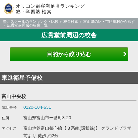
オリコン顧客満足度ランキング
塾・学習塾 検索
塾、スクールのランキング・比較
校舎検索
富山県の駅・市区町村から探す
広貫堂前周辺の校舎一覧
広貫堂前周辺の校舎
目的から絞り込む
東進衛星予備校
富山中央校
0120-104-531
富山県富山市一番町3-20
富山地鉄富山都心線【３系統(環状線)】 グランドプラザ
前より 徒歩 約2分