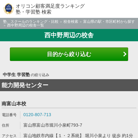
オリコン顧客満足度ランキング
塾・学習塾 検索
塾、スクールのランキング・比較
校舎検索
富山県の駅・市区町村から探す
西中野周辺の校舎一覧
西中野周辺の校舎
目的から絞り込む
中学生 学習塾
の絞り込み
能力開発センター
南富山本校
0120-807-713
富山県富山市堀川小泉町793-7
富山地鉄市内線【１・２系統】 堀川小泉より 徒歩 約1分