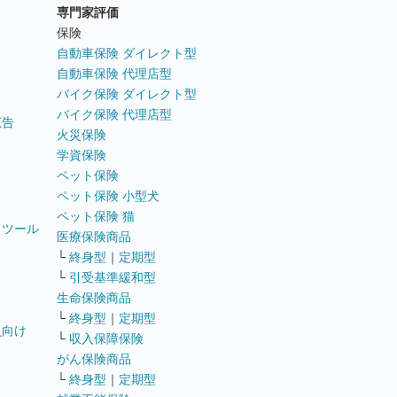
専門家評価
ト
保険
自動車保険 ダイレクト型
自動車保険 代理店型
バイク保険 ダイレクト型
バイク保険 代理店型
広告
火災保険
学資保険
ペット保険
ペット保険 小型犬
ペット保険 猫
トツール
医療保険商品
└
終身型
｜
定期型
└
引受基準緩和型
生命保険商品
└
終身型
｜
定期型
員向け
└
収入保障保険
がん保険商品
└
終身型
｜
定期型