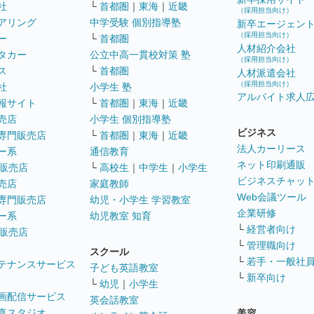
社
└
首都圏
｜
東海
｜
近畿
（採用担当向け）
アリング
中学受験 個別指導塾
新卒エージェン
（採用担当向け）
ー
└
首都圏
人材紹介会社
タカー
公立中高一貫校対策 塾
（採用担当向け）
ス
└
首都圏
人材派遣会社
（採用担当向け）
社
小学生 塾
アルバイト求人
報サイト
└
首都圏
｜
東海
｜
近畿
売店
小学生 個別指導塾
ビジネス
専門販売店
└
首都圏
｜
東海
｜
近畿
法人カーリース
ー系
通信教育
ネット印刷通販
販売店
└
高校生
｜
中学生
｜
小学生
ビジネスチャッ
売店
家庭教師
Web会議ツール
専門販売店
幼児・小学生 学習教室
企業研修
ー系
幼児教室 知育
└
経営者向け
販売店
└
管理職向け
スクール
└
若手・一般社
テナンスサービス
子ども英語教室
└
新卒向け
└
幼児
｜
小学生
画配信サービス
英会話教室
真スタジオ
美容