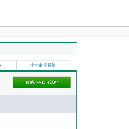
塾
小学生 学習塾