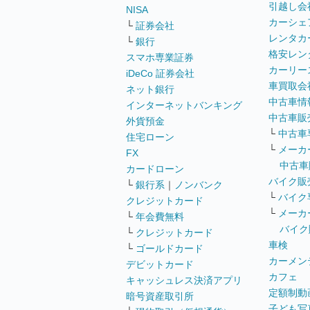
引越し会
NISA
カーシェ
└
証券会社
レンタカ
└
銀行
格安レン
スマホ専業証券
カーリー
iDeCo 証券会社
車買取会
ネット銀行
中古車情
インターネットバンキング
中古車販
外貨預金
└
中古車
住宅ローン
└
メーカ
FX
中古車
カードローン
バイク販
└
銀行系
｜
ノンバンク
└
バイク
クレジットカード
└
メーカ
└
年会費無料
バイク
└
クレジットカード
車検
└
ゴールドカード
カーメン
デビットカード
カフェ
キャッシュレス決済アプリ
定額制動
暗号資産取引所
子ども写