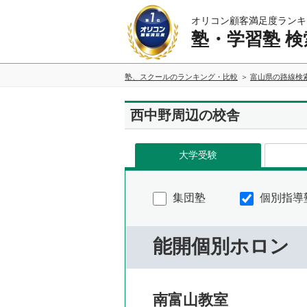
オリコン顧客満足度ランキ
塾・学習塾 検
塾、スクールのランキング・比較
富山県の路線検
西中野周辺の校舎
大学受験
集団塾
個別指導
能開個別ホロン
南富山教室