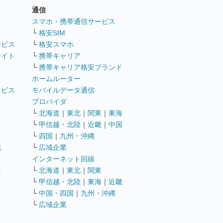
通信
ト
スマホ・携帯通信サービス
└
格安SIM
ービス
└
格安スマホ
サイト
└
携帯キャリア
└
携帯キャリア格安ブランド
ホームルーター
ービス
モバイルデータ通信
ト
プロバイダ
└
北海道
｜
東北
｜
関東
｜
東海
└
甲信越・北陸
｜
近畿
｜
中国
└
四国
｜
九州・沖縄
職
└
広域企業
インターネット回線
遣
└
北海道
｜
東北
｜
関東
└
甲信越・北陸
｜
東海
｜
近畿
ス
└
中国・四国
｜
九州・沖縄
└
広域企業