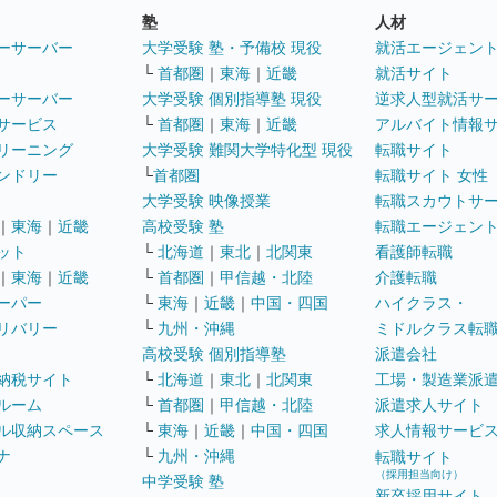
塾
人材
ーサーバー
大学受験 塾・予備校 現役
就活エージェン
└
首都圏
｜
東海
｜
近畿
就活サイト
ーサーバー
大学受験 個別指導塾 現役
逆求人型就活サ
サービス
└
首都圏
｜
東海
｜
近畿
アルバイト情報
リーニング
大学受験 難関大学特化型 現役
転職サイト
ンドリー
└
首都圏
転職サイト 女性
大学受験 映像授業
転職スカウトサ
｜
東海
｜
近畿
高校受験 塾
転職エージェン
ット
└
北海道
｜
東北
｜
北関東
看護師転職
｜
東海
｜
近畿
└
首都圏
｜
甲信越・北陸
介護転職
ーパー
└
東海
｜
近畿
｜
中国・四国
ハイクラス・
リバリー
└
九州・沖縄
ミドルクラス転
高校受験 個別指導塾
派遣会社
納税サイト
└
北海道
｜
東北
｜
北関東
工場・製造業派
ルーム
└
首都圏
｜
甲信越・北陸
派遣求人サイト
ル収納スペース
└
東海
｜
近畿
｜
中国・四国
求人情報サービ
ナ
└
九州・沖縄
転職サイト
（採用担当向け）
中学受験 塾
新卒採用サイト