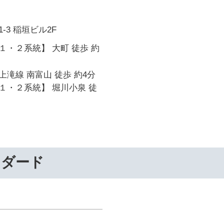
-3 稲垣ビル2F
・２系統】 大町 徒歩 約
滝線 南富山 徒歩 約4分
１・２系統】 堀川小泉 徒
ンダード