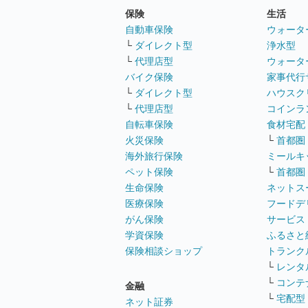
保険
生活
自動車保険
ウォータ
└
ダイレクト型
浄水型
└
代理店型
ウォータ
バイク保険
家事代行
└
ダイレクト型
ハウスク
└
代理店型
コインラ
自転車保険
食材宅配
火災保険
└
首都圏
海外旅行保険
ミールキ
ペット保険
└
首都圏
生命保険
ネットス
医療保険
フードデ
がん保険
サービス
学資保険
ふるさと
保険相談ショップ
トランク
└
レンタ
└
コンテ
金融
└
宅配型
ネット証券