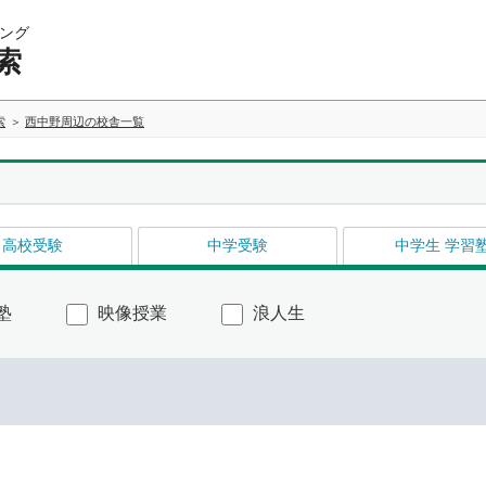
ング
索
索
西中野周辺の校舎一覧
高校受験
中学受験
中学生 学習
塾
映像授業
浪人生