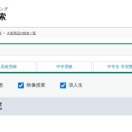
ング
索
索
大泉周辺の校舎一覧
高校受験
中学受験
中学生 学習
塾
映像授業
浪人生
院