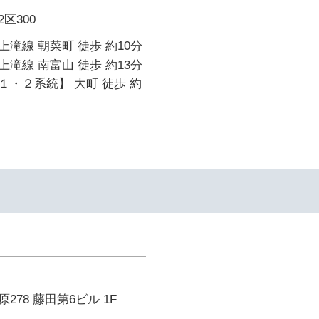
区300
滝線 朝菜町 徒歩 約10分
滝線 南富山 徒歩 約13分
・２系統】 大町 徒歩 約
78 藤田第6ビル 1F