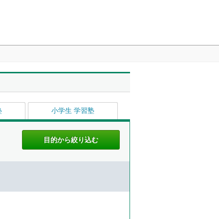
塾
小学生 学習塾