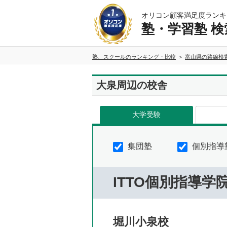
オリコン顧客満足度ランキ
塾・学習塾 検
塾、スクールのランキング・比較
富山県の路線検
大泉周辺の校舎
大学受験
集団塾
個別指導
ITTO個別指導学
堀川小泉校