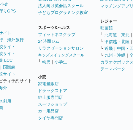
 小売
法人向け英会話スクール
マッチングアプ
守りGPS
子どもプログラミング教室
レジャー
スポーツ&ヘルス
映画館
サイト
フィットネスクラブ
└
北海道
｜
東北
行
｜
海外旅行
24時間ジム
└
甲信越・北陸
較サイト
リラクゼーションサロン
└
近畿
｜
中国・
較サイト
キッズスイミングスクール
└
九州・沖縄
｜
 LCC
└
幼児
｜
小学生
カラオケボック
｜
国際線
テーマパーク
較サイト
小売
ビティ予約サイト
家電量販店
海外
ドラッグストア
紳士服専門店
ス利用
スーツショップ
用
カー用品店
タイヤ専門店