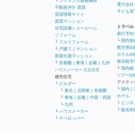
マンション大規模修繕
電力会社
不動産仲介 賃貸
子ども見
賃貸情報サイト
賃貸マンション
トラベル
住宅設備ショールーム
旅行予約
リフォーム
└
国内旅
└
フルリフォーム
航空券比
└
戸建て
｜
マンション
ホテル比
新築分譲マンション
格安航空券
└
首都圏
｜
東海
｜
近畿
｜
九州
└
国内線
ハウスメーカー 注文住宅
ツアー比
建売住宅
アクティ
└
ビルダー
└
国内
｜
└
東北
｜
北関東
｜
首都圏
ホテル
└
東海
｜
近畿
｜
中国・四国
└
ビジネ
└
九州
└
観光利
└
ハウスメーカー
└
デベロッパー