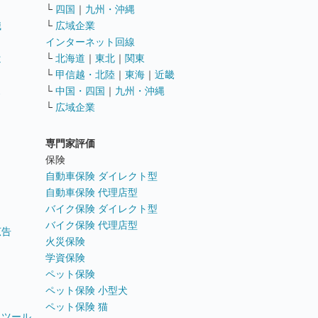
└
四国
｜
九州・沖縄
職
└
広域企業
インターネット回線
遣
└
北海道
｜
東北
｜
関東
└
甲信越・北陸
｜
東海
｜
近畿
ス
└
中国・四国
｜
九州・沖縄
└
広域企業
専門家評価
ト
保険
自動車保険 ダイレクト型
自動車保険 代理店型
バイク保険 ダイレクト型
バイク保険 代理店型
広告
火災保険
学資保険
ペット保険
ペット保険 小型犬
ペット保険 猫
トツール