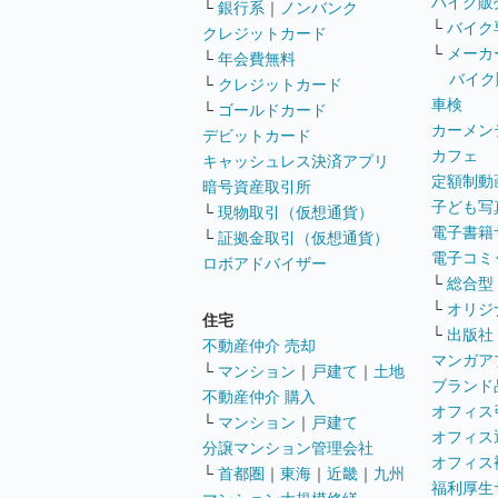
バイク販
└
銀行系
｜
ノンバンク
└
バイク
クレジットカード
└
メーカ
└
年会費無料
バイク
└
クレジットカード
車検
└
ゴールドカード
カーメン
デビットカード
カフェ
キャッシュレス決済アプリ
定額制動
暗号資産取引所
子ども写
└
現物取引（仮想通貨）
電子書籍
└
証拠金取引（仮想通貨）
電子コミ
ロボアドバイザー
└
総合型
└
オリジ
住宅
└
出版社
不動産仲介 売却
マンガア
└
マンション
｜
戸建て
｜
土地
ブランド
不動産仲介 購入
オフィス
└
マンション
｜
戸建て
オフィス
分譲マンション管理会社
オフィス
└
首都圏
｜
東海
｜
近畿
｜
九州
福利厚生