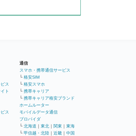
通信
ト
スマホ・携帯通信サービス
└
格安SIM
ービス
└
格安スマホ
サイト
└
携帯キャリア
└
携帯キャリア格安ブランド
ホームルーター
ービス
モバイルデータ通信
ト
プロバイダ
└
北海道
｜
東北
｜
関東
｜
東海
└
甲信越・北陸
｜
近畿
｜
中国