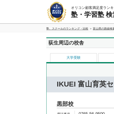
オリコン顧客満足度ランキ
塾・学習塾 検
塾、スクールのランキング・比較
富山県の路線検
荻生周辺の校舎
大学受験
IKUEI 富山育英
黒部校
0765-56-9500