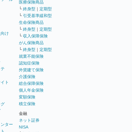
医療保険商品
└
終身型
｜
定期型
└
引受基準緩和型
生命保険商品
└
終身型
｜
定期型
員向け
└
収入保障保険
がん保険商品
└
終身型
｜
定期型
就業不能保険
テ
認知症保険
ステ
外貨建て保険
介護保険
サイト
総合保障保険
個人年金保険
変額保険
積立保険
ング
グ
金融
ネット証券
ウンター
NISA
イト