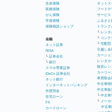
生命保険
ネットス
医療保険
フードデ
がん保険
サービス
学資保険
ふるさと
保険相談ショップ
トランク
└
レンタ
└
コンテ
金融
└
宅配型
ネット証券
引越し会
NISA
カーシェ
└
証券会社
レンタカ
└
銀行
格安レン
スマホ専業証券
カーリー
iDeCo 証券会社
車買取会
ネット銀行
中古車情
インターネットバンキング
中古車販
外貨預金
└
中古車
住宅ローン
└
メーカ
FX
中古車
カードローン