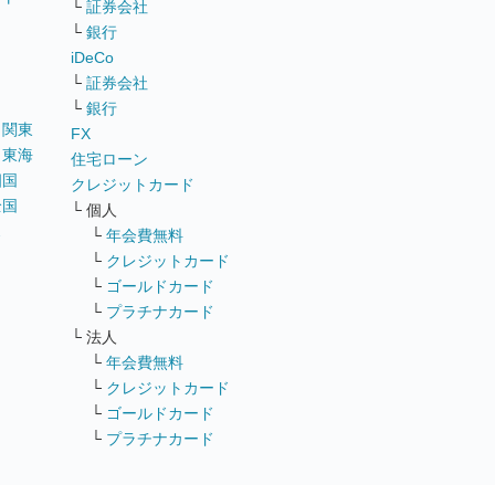
└
証券会社
リ
└
銀行
iDeCo
└
証券会社
└
銀行
｜
関東
FX
｜
東海
住宅ローン
四国
クレジットカード
全国
└ 個人
ス
└
年会費無料
└
クレジットカード
└
ゴールドカード
└
プラチナカード
└ 法人
└
年会費無料
└
クレジットカード
└
ゴールドカード
└
プラチナカード