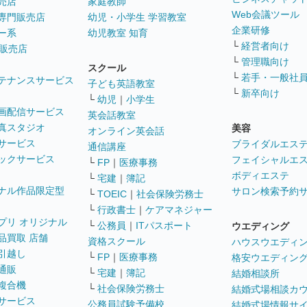
売店
家庭教師
Web会議ツール
専門販売店
幼児・小学生 学習教室
企業研修
ー系
幼児教室 知育
└
経営者向け
販売店
└
管理職向け
スクール
└
若手・一般社
テナンスサービス
子ども英語教室
└
新卒向け
└
幼児
｜
小学生
画配信サービス
英会話教室
真スタジオ
美容
オンライン英会話
サービス
ブライダルエス
通信講座
ックサービス
フェイシャルエ
└
FP
｜
医療事務
ボディエステ
└
宅建
｜
簿記
ナル作品限定型
サロン検索予約
└
TOEIC
｜
社会保険労務士
└
行政書士
｜
ケアマネジャー
プリ オリジナル
└
公務員
｜
ITパスポート
ウエディング
品買取 店舗
資格スクール
ハウスウエディ
引越し
└
FP
｜
医療事務
格安ウエディン
通販
└
宅建
｜
簿記
結婚相談所
複合機
└
社会保険労務士
結婚式場相談カ
サービス
公務員試験予備校
結婚式場情報サ