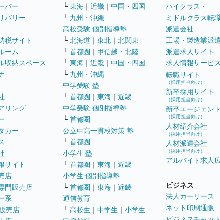
ーパー
└
東海
｜
近畿
｜
中国・四国
ハイクラス・
リバリー
└
九州・沖縄
ミドルクラス転
高校受験 個別指導塾
派遣会社
納税サイト
└
北海道
｜
東北
｜
北関東
工場・製造業派
ルーム
└
首都圏
｜
甲信越・北陸
派遣求人サイト
ル収納スペース
└
東海
｜
近畿
｜
中国・四国
求人情報サービ
ナ
└
九州・沖縄
転職サイト
（採用担当向け）
中学受験 塾
新卒採用サイト
社
└
首都圏
｜
東海
｜
近畿
（採用担当向け）
アリング
中学受験 個別指導塾
新卒エージェン
（採用担当向け）
ー
└
首都圏
人材紹介会社
タカー
公立中高一貫校対策 塾
（採用担当向け）
ス
└
首都圏
人材派遣会社
（採用担当向け）
社
小学生 塾
アルバイト求人
報サイト
└
首都圏
｜
東海
｜
近畿
売店
小学生 個別指導塾
ビジネス
専門販売店
└
首都圏
｜
東海
｜
近畿
法人カーリース
ー系
通信教育
ネット印刷通販
販売店
└
高校生
｜
中学生
｜
小学生
ビジネスチャッ