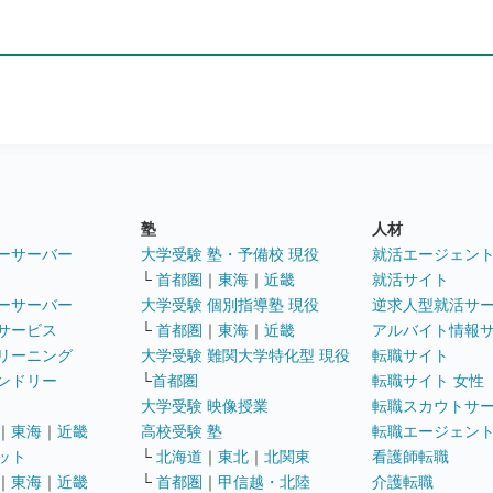
塾
人材
ーサーバー
大学受験 塾・予備校 現役
就活エージェン
└
首都圏
｜
東海
｜
近畿
就活サイト
ーサーバー
大学受験 個別指導塾 現役
逆求人型就活サ
サービス
└
首都圏
｜
東海
｜
近畿
アルバイト情報
リーニング
大学受験 難関大学特化型 現役
転職サイト
ンドリー
└
首都圏
転職サイト 女性
大学受験 映像授業
転職スカウトサ
｜
東海
｜
近畿
高校受験 塾
転職エージェン
ット
└
北海道
｜
東北
｜
北関東
看護師転職
｜
東海
｜
近畿
└
首都圏
｜
甲信越・北陸
介護転職