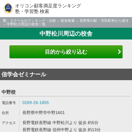
オリコン顧客満足度ランキング
塾・学習塾 検索
塾、スクールのランキング・比較
校舎検索
長野県の駅・市区町村から探す
中野松川周辺の校舎一覧
中野松川周辺の校舎
目的から絞り込む
信学会ゼミナール
中野校
0269-26-1855
長野県中野市中野1601
長野電鉄長野線 中野松川より 徒歩 約5分
長野電鉄長野線 信州中野より 徒歩 約13分