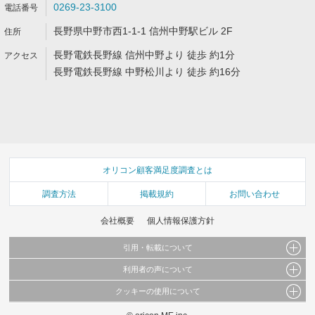
0269-23-3100
長野県中野市西1-1-1 信州中野駅ビル 2F
長野電鉄長野線 信州中野より 徒歩 約1分
長野電鉄長野線 中野松川より 徒歩 約16分
オリコン顧客満足度調査とは
調査方法
掲載規約
お問い合わせ
会社概要
個人情報保護方針
引用・転載について
利用者の声について
当サイトで公開されている情報（文字、写真、イラスト、画像データ等）及びこれらの配
置・編集および構造などについての著作権は株式会社oricon MEに帰属しております。
クッキーの使用について
当サイトに掲載している内容はすべてサービスの利用者が提出された見解・感想です。
これらの情報を権利者の許可なく無断転載・複製などの二次利用を行うことは固く禁じて
弊社が内容について正確性を含め一切保証するものではありません。
おります。