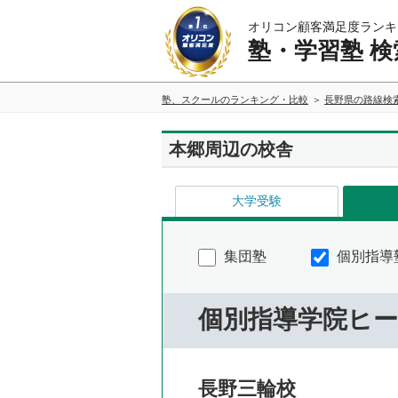
オリコン顧客満足度ランキ
塾・学習塾 検
塾、スクールのランキング・比較
長野県の路線検
本郷周辺の校舎
大学受験
集団塾
個別指導
個別指導学院ヒ
長野三輪校