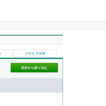
塾
小学生 学習塾