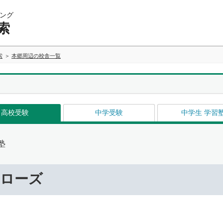
ング
索
索
本郷周辺の校舎一覧
高校受験
中学受験
中学生 学習
塾
ーローズ