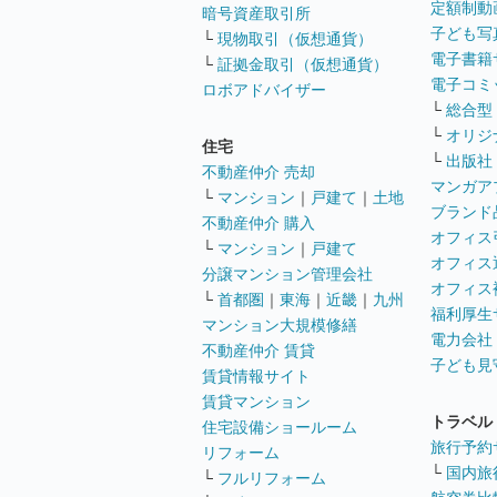
定額制動
暗号資産取引所
子ども写
└
現物取引（仮想通貨）
電子書籍
└
証拠金取引（仮想通貨）
電子コミ
ロボアドバイザー
└
総合型
└
オリジ
住宅
└
出版社
不動産仲介 売却
マンガア
└
マンション
｜
戸建て
｜
土地
ブランド
不動産仲介 購入
オフィス
└
マンション
｜
戸建て
オフィス
分譲マンション管理会社
オフィス
└
首都圏
｜
東海
｜
近畿
｜
九州
福利厚生
マンション大規模修繕
電力会社
不動産仲介 賃貸
子ども見
賃貸情報サイト
賃貸マンション
トラベル
住宅設備ショールーム
旅行予約
リフォーム
└
国内旅
└
フルリフォーム