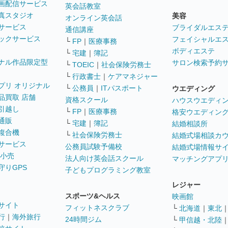
画配信サービス
英会話教室
真スタジオ
美容
オンライン英会話
サービス
ブライダルエス
通信講座
ックサービス
フェイシャルエ
└
FP
｜
医療事務
ボディエステ
└
宅建
｜
簿記
ナル作品限定型
サロン検索予約
└
TOEIC
｜
社会保険労務士
└
行政書士
｜
ケアマネジャー
プリ オリジナル
└
公務員
｜
ITパスポート
ウエディング
品買取 店舗
資格スクール
ハウスウエディ
引越し
└
FP
｜
医療事務
格安ウエディン
通販
└
宅建
｜
簿記
結婚相談所
複合機
└
社会保険労務士
結婚式場相談カ
サービス
公務員試験予備校
結婚式場情報サ
 小売
法人向け英会話スクール
マッチングアプ
守りGPS
子どもプログラミング教室
レジャー
スポーツ&ヘルス
映画館
サイト
フィットネスクラブ
└
北海道
｜
東北
行
｜
海外旅行
24時間ジム
└
甲信越・北陸