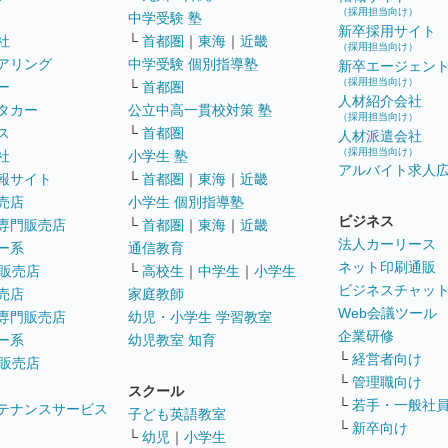
（採用担当向け）
中学受験 塾
新卒採用サイト
社
└
首都圏
｜
東海
｜
近畿
（採用担当向け）
アリング
中学受験 個別指導塾
新卒エージェン
（採用担当向け）
ー
└
首都圏
人材紹介会社
タカー
公立中高一貫校対策 塾
（採用担当向け）
ス
└
首都圏
人材派遣会社
（採用担当向け）
社
小学生 塾
アルバイト求人
報サイト
└
首都圏
｜
東海
｜
近畿
売店
小学生 個別指導塾
ビジネス
専門販売店
└
首都圏
｜
東海
｜
近畿
法人カーリース
ー系
通信教育
ネット印刷通販
販売店
└
高校生
｜
中学生
｜
小学生
ビジネスチャッ
売店
家庭教師
Web会議ツール
専門販売店
幼児・小学生 学習教室
企業研修
ー系
幼児教室 知育
└
経営者向け
販売店
└
管理職向け
スクール
└
若手・一般社
テナンスサービス
子ども英語教室
└
新卒向け
└
幼児
｜
小学生