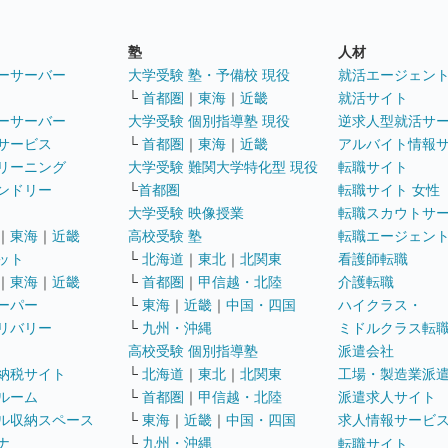
塾
人材
ーサーバー
大学受験 塾・予備校 現役
就活エージェン
└
首都圏
｜
東海
｜
近畿
就活サイト
ーサーバー
大学受験 個別指導塾 現役
逆求人型就活サ
サービス
└
首都圏
｜
東海
｜
近畿
アルバイト情報
リーニング
大学受験 難関大学特化型 現役
転職サイト
ンドリー
└
首都圏
転職サイト 女性
大学受験 映像授業
転職スカウトサ
｜
東海
｜
近畿
高校受験 塾
転職エージェン
ット
└
北海道
｜
東北
｜
北関東
看護師転職
｜
東海
｜
近畿
└
首都圏
｜
甲信越・北陸
介護転職
ーパー
└
東海
｜
近畿
｜
中国・四国
ハイクラス・
リバリー
└
九州・沖縄
ミドルクラス転
高校受験 個別指導塾
派遣会社
納税サイト
└
北海道
｜
東北
｜
北関東
工場・製造業派
ルーム
└
首都圏
｜
甲信越・北陸
派遣求人サイト
ル収納スペース
└
東海
｜
近畿
｜
中国・四国
求人情報サービ
ナ
└
九州・沖縄
転職サイト