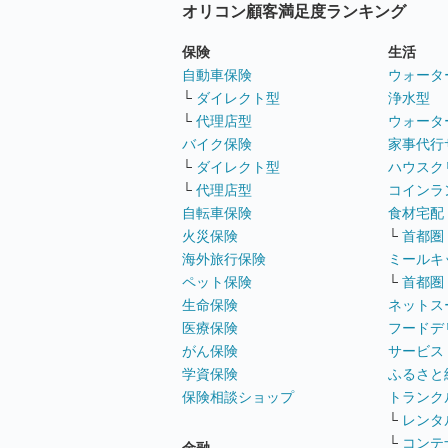
オリコン顧客満足度ランキング
保険
生活
自動車保険
ウォータ
└
ダイレクト型
浄水型
└
代理店型
ウォータ
バイク保険
家事代行
└
ダイレクト型
ハウスク
└
代理店型
コインラ
自転車保険
食材宅配
火災保険
└
首都圏
海外旅行保険
ミールキ
ペット保険
└
首都圏
生命保険
ネットス
医療保険
フードデ
がん保険
サービス
学資保険
ふるさと
保険相談ショップ
トランク
└
レンタ
└
コンテ