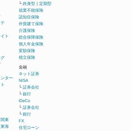
└
終身型
｜
定期型
就業不能保険
テ
認知症保険
ステ
外貨建て保険
介護保険
サイト
総合保障保険
個人年金保険
変額保険
積立保険
ング
グ
金融
ネット証券
ウンター
NISA
イト
└
証券会社
リ
└
銀行
iDeCo
└
証券会社
└
銀行
｜
関東
FX
｜
東海
住宅ローン