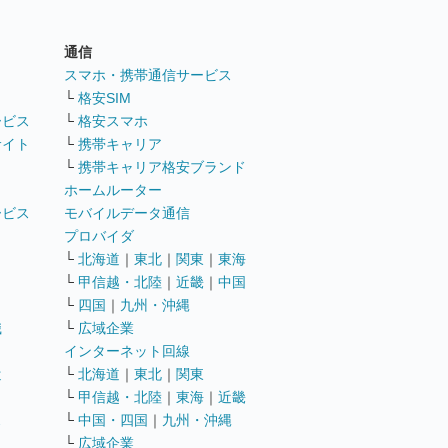
通信
ト
スマホ・携帯通信サービス
└
格安SIM
ービス
└
格安スマホ
サイト
└
携帯キャリア
└
携帯キャリア格安ブランド
ホームルーター
ービス
モバイルデータ通信
ト
プロバイダ
└
北海道
｜
東北
｜
関東
｜
東海
└
甲信越・北陸
｜
近畿
｜
中国
└
四国
｜
九州・沖縄
職
└
広域企業
インターネット回線
遣
└
北海道
｜
東北
｜
関東
└
甲信越・北陸
｜
東海
｜
近畿
ス
└
中国・四国
｜
九州・沖縄
└
広域企業