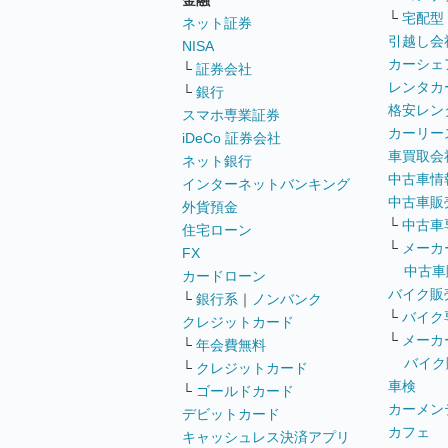
金融
└
宅配型
ネット証券
引越し会
NISA
カーシェ
└
証券会社
レンタカ
└
銀行
格安レン
スマホ専業証券
カーリー
iDeCo 証券会社
車買取会
ネット銀行
中古車情
インターネットバンキング
中古車販
外貨預金
└
中古車
住宅ローン
└
メーカ
FX
中古車
カードローン
バイク販
└
銀行系
｜
ノンバンク
└
バイク
クレジットカード
└
メーカ
└
年会費無料
バイク
└
クレジットカード
車検
└
ゴールドカード
カーメン
デビットカード
カフェ
キャッシュレス決済アプリ