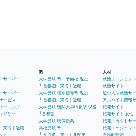
塾
人材
ーサーバー
大学受験 塾・予備校 現役
就活エージェン
└
首都圏
｜
東海
｜
近畿
就活サイト
ーサーバー
大学受験 個別指導塾 現役
逆求人型就活サ
サービス
└
首都圏
｜
東海
｜
近畿
アルバイト情報
リーニング
大学受験 難関大学特化型 現役
転職サイト
ンドリー
└
首都圏
転職サイト 女性
大学受験 映像授業
転職スカウトサ
｜
東海
｜
近畿
高校受験 塾
転職エージェン
ット
└
北海道
｜
東北
｜
北関東
看護師転職