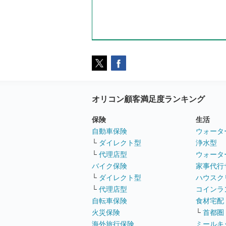
オリコン顧客満足度ランキング
保険
生活
自動車保険
ウォータ
└
ダイレクト型
浄水型
└
代理店型
ウォータ
バイク保険
家事代行
└
ダイレクト型
ハウスク
└
代理店型
コインラ
自転車保険
食材宅配
火災保険
└
首都圏
海外旅行保険
ミールキ