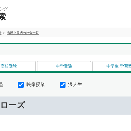
ング
索
索
赤坂上周辺の校舎一覧
高校受験
中学受験
中学生 学習
塾
映像授業
浪人生
ーローズ