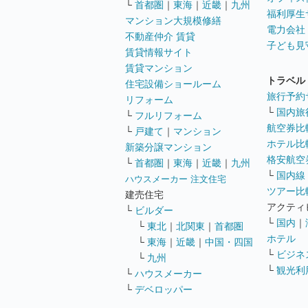
└
首都圏
｜
東海
｜
近畿
｜
九州
福利厚生
マンション大規模修繕
電力会社
不動産仲介 賃貸
子ども見
賃貸情報サイト
賃貸マンション
トラベル
住宅設備ショールーム
旅行予約
リフォーム
└
国内旅
└
フルリフォーム
航空券比
└
戸建て
｜
マンション
ホテル比
新築分譲マンション
格安航空券
└
首都圏
｜
東海
｜
近畿
｜
九州
└
国内線
ハウスメーカー 注文住宅
ツアー比
建売住宅
アクティ
└
ビルダー
└
国内
｜
└
東北
｜
北関東
｜
首都圏
ホテル
└
東海
｜
近畿
｜
中国・四国
└
ビジネ
└
九州
└
観光利
└
ハウスメーカー
└
デベロッパー