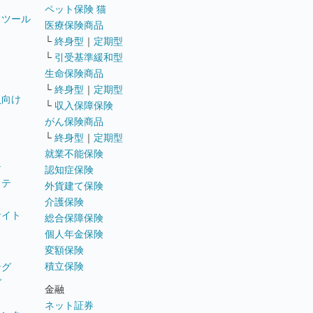
ペット保険 猫
トツール
医療保険商品
└
終身型
｜
定期型
└
引受基準緩和型
生命保険商品
└
終身型
｜
定期型
員向け
└
収入保障保険
がん保険商品
└
終身型
｜
定期型
就業不能保険
テ
認知症保険
ステ
外貨建て保険
介護保険
サイト
総合保障保険
個人年金保険
変額保険
積立保険
ング
グ
金融
ネット証券