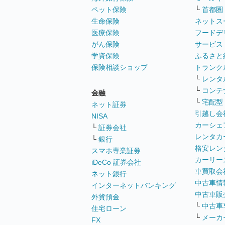
ペット保険
└
首都圏
生命保険
ネットス
医療保険
フードデ
がん保険
サービス
学資保険
ふるさと
保険相談ショップ
トランク
└
レンタ
└
コンテ
金融
└
宅配型
ネット証券
引越し会
NISA
カーシェ
└
証券会社
レンタカ
└
銀行
格安レン
スマホ専業証券
カーリー
iDeCo 証券会社
車買取会
ネット銀行
中古車情
インターネットバンキング
中古車販
外貨預金
└
中古車
住宅ローン
└
メーカ
FX