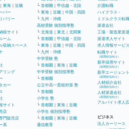
｜
東海
｜
近畿
└
首都圏
｜
甲信越・北陸
介護転職
ーパー
└
東海
｜
近畿
｜
中国・四国
ハイクラス・
リバリー
└
九州・沖縄
ミドルクラス転
高校受験 個別指導塾
派遣会社
納税サイト
└
北海道
｜
東北
｜
北関東
工場・製造業派
ルーム
└
首都圏
｜
甲信越・北陸
派遣求人サイト
ル収納スペース
└
東海
｜
近畿
｜
中国・四国
求人情報サービ
ナ
└
九州・沖縄
転職サイト
（採用担当向け）
中学受験 塾
新卒採用サイト
社
└
首都圏
｜
東海
｜
近畿
（採用担当向け）
アリング
中学受験 個別指導塾
新卒エージェン
（採用担当向け）
ー
└
首都圏
人材紹介会社
タカー
公立中高一貫校対策 塾
（採用担当向け）
ス
└
首都圏
人材派遣会社
（採用担当向け）
社
小学生 塾
アルバイト求人
報サイト
└
首都圏
｜
東海
｜
近畿
売店
小学生 個別指導塾
ビジネス
専門販売店
└
首都圏
｜
東海
｜
近畿
法人カーリース
ー系
通信教育