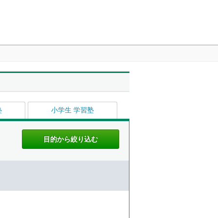
塾
小学生 学習塾