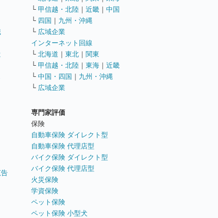
└
甲信越・北陸
｜
近畿
｜
中国
└
四国
｜
九州・沖縄
職
└
広域企業
インターネット回線
遣
└
北海道
｜
東北
｜
関東
└
甲信越・北陸
｜
東海
｜
近畿
ス
└
中国・四国
｜
九州・沖縄
└
広域企業
専門家評価
ト
保険
自動車保険 ダイレクト型
自動車保険 代理店型
バイク保険 ダイレクト型
バイク保険 代理店型
広告
火災保険
学資保険
ペット保険
ペット保険 小型犬