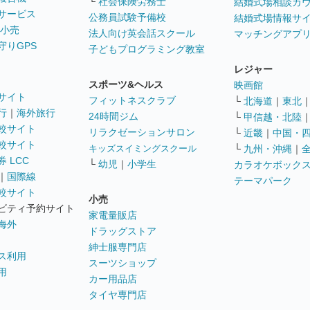
└
社会保険労務士
結婚式場相談カ
サービス
公務員試験予備校
結婚式場情報サ
 小売
法人向け英会話スクール
マッチングアプ
守りGPS
子どもプログラミング教室
レジャー
スポーツ&ヘルス
映画館
サイト
フィットネスクラブ
└
北海道
｜
東北
行
｜
海外旅行
24時間ジム
└
甲信越・北陸
較サイト
リラクゼーションサロン
└
近畿
｜
中国・
較サイト
キッズスイミングスクール
└
九州・沖縄
｜
 LCC
└
幼児
｜
小学生
カラオケボック
｜
国際線
テーマパーク
較サイト
小売
ビティ予約サイト
家電量販店
海外
ドラッグストア
紳士服専門店
ス利用
スーツショップ
用
カー用品店
タイヤ専門店