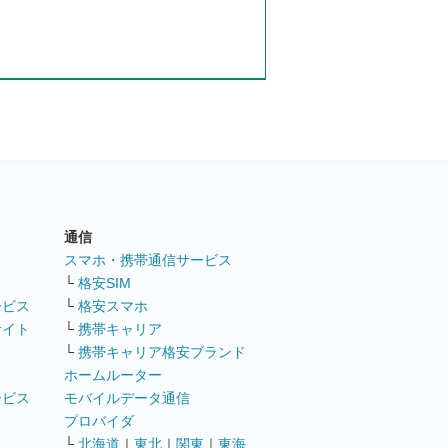
通信
ト
スマホ・携帯通信サービス
└
格安SIM
ービス
└
格安スマホ
サイト
└
携帯キャリア
└
携帯キャリア格安ブランド
ホームルーター
ービス
モバイルデータ通信
ト
プロバイダ
└
北海道
｜
東北
｜
関東
｜
東海