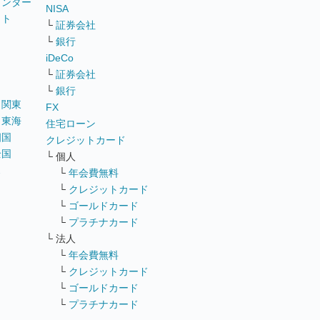
ウンター
NISA
イト
└
証券会社
リ
└
銀行
iDeCo
└
証券会社
└
銀行
｜
関東
FX
｜
東海
住宅ローン
四国
クレジットカード
全国
└ 個人
ス
└
年会費無料
└
クレジットカード
└
ゴールドカード
└
プラチナカード
└ 法人
└
年会費無料
└
クレジットカード
└
ゴールドカード
└
プラチナカード