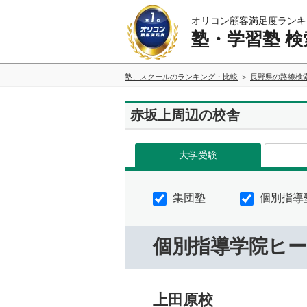
オリコン顧客満足度ランキ
塾・学習塾 検
塾、スクールのランキング・比較
長野県の路線検
赤坂上周辺の校舎
大学受験
集団塾
個別指導
個別指導学院ヒ
上田原校