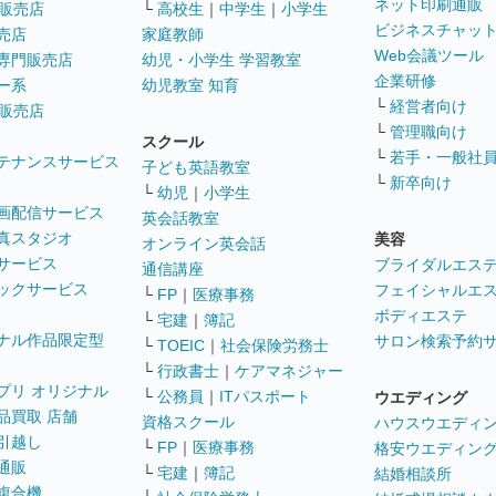
ネット印刷通販
販売店
└
高校生
｜
中学生
｜
小学生
ビジネスチャッ
売店
家庭教師
Web会議ツール
専門販売店
幼児・小学生 学習教室
企業研修
ー系
幼児教室 知育
└
経営者向け
販売店
└
管理職向け
スクール
└
若手・一般社
テナンスサービス
子ども英語教室
└
新卒向け
└
幼児
｜
小学生
画配信サービス
英会話教室
真スタジオ
美容
オンライン英会話
サービス
ブライダルエス
通信講座
ックサービス
フェイシャルエ
└
FP
｜
医療事務
ボディエステ
└
宅建
｜
簿記
ナル作品限定型
サロン検索予約
└
TOEIC
｜
社会保険労務士
└
行政書士
｜
ケアマネジャー
プリ オリジナル
└
公務員
｜
ITパスポート
ウエディング
品買取 店舗
資格スクール
ハウスウエディ
引越し
└
FP
｜
医療事務
格安ウエディン
通販
└
宅建
｜
簿記
結婚相談所
複合機