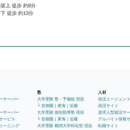
坂上 徒歩 約8分
下 徒歩 約13分
塾
人材
ーサーバー
大学受験 塾・予備校 現役
就活エージェン
└
首都圏
｜
東海
｜
近畿
就活サイト
ーサーバー
大学受験 個別指導塾 現役
逆求人型就活サ
サービス
└
首都圏
｜
東海
｜
近畿
アルバイト情報
リーニング
大学受験 難関大学特化型 現役
転職サイト