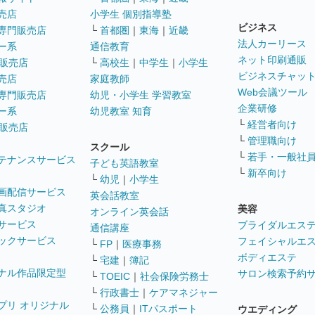
売店
小学生 個別指導塾
ビジネス
専門販売店
└
首都圏
｜
東海
｜
近畿
法人カーリース
ー系
通信教育
ネット印刷通販
販売店
└
高校生
｜
中学生
｜
小学生
ビジネスチャッ
売店
家庭教師
Web会議ツール
専門販売店
幼児・小学生 学習教室
企業研修
ー系
幼児教室 知育
└
経営者向け
販売店
└
管理職向け
スクール
└
若手・一般社
テナンスサービス
子ども英語教室
└
新卒向け
└
幼児
｜
小学生
画配信サービス
英会話教室
真スタジオ
美容
オンライン英会話
サービス
ブライダルエス
通信講座
ックサービス
フェイシャルエ
└
FP
｜
医療事務
ボディエステ
└
宅建
｜
簿記
ナル作品限定型
サロン検索予約
└
TOEIC
｜
社会保険労務士
└
行政書士
｜
ケアマネジャー
プリ オリジナル
└
公務員
｜
ITパスポート
ウエディング