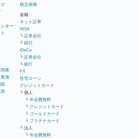
積立保険
ング
グ
金融
ネット証券
ウンター
NISA
イト
└
証券会社
リ
└
銀行
iDeCo
└
証券会社
└
銀行
｜
関東
FX
｜
東海
住宅ローン
四国
クレジットカード
全国
└ 個人
ス
└
年会費無料
└
クレジットカード
└
ゴールドカード
└
プラチナカード
└ 法人
└
年会費無料