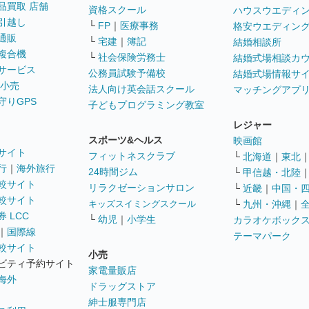
品買取 店舗
資格スクール
ハウスウエディ
引越し
└
FP
｜
医療事務
格安ウエディン
通販
└
宅建
｜
簿記
結婚相談所
複合機
└
社会保険労務士
結婚式場相談カ
サービス
公務員試験予備校
結婚式場情報サ
 小売
法人向け英会話スクール
マッチングアプ
守りGPS
子どもプログラミング教室
レジャー
スポーツ&ヘルス
映画館
サイト
フィットネスクラブ
└
北海道
｜
東北
行
｜
海外旅行
24時間ジム
└
甲信越・北陸
較サイト
リラクゼーションサロン
└
近畿
｜
中国・
較サイト
キッズスイミングスクール
└
九州・沖縄
｜
 LCC
└
幼児
｜
小学生
カラオケボック
｜
国際線
テーマパーク
較サイト
小売
ビティ予約サイト
家電量販店
海外
ドラッグストア
紳士服専門店