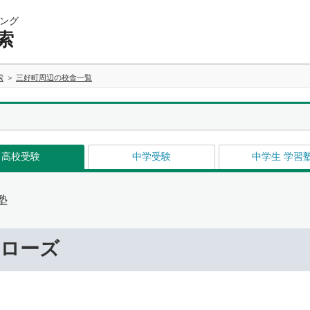
ング
索
索
三好町周辺の校舎一覧
高校受験
中学受験
中学生 学習
塾
ーローズ