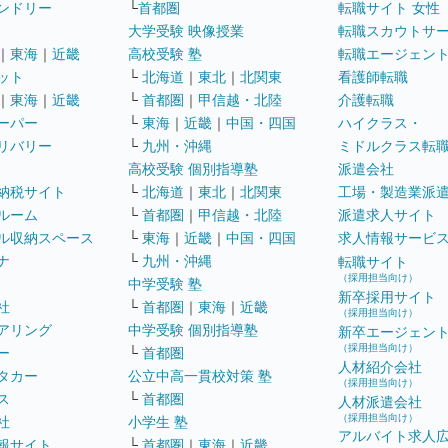
ンドリー
└
首都圏
転職サイト 女性
大学受験 映像授業
転職スカウトサ
｜
東海
｜
近畿
高校受験 塾
転職エージェン
ット
└
北海道
｜
東北
｜
北関東
看護師転職
｜
東海
｜
近畿
└
首都圏
｜
甲信越・北陸
介護転職
ーパー
└
東海
｜
近畿
｜
中国・四国
ハイクラス・
リバリー
└
九州・沖縄
ミドルクラス転
高校受験 個別指導塾
派遣会社
納税サイト
└
北海道
｜
東北
｜
北関東
工場・製造業派
ルーム
└
首都圏
｜
甲信越・北陸
派遣求人サイト
ル収納スペース
└
東海
｜
近畿
｜
中国・四国
求人情報サービ
ナ
└
九州・沖縄
転職サイト
（採用担当向け）
中学受験 塾
新卒採用サイト
社
└
首都圏
｜
東海
｜
近畿
（採用担当向け）
アリング
中学受験 個別指導塾
新卒エージェン
（採用担当向け）
ー
└
首都圏
人材紹介会社
タカー
公立中高一貫校対策 塾
（採用担当向け）
ス
└
首都圏
人材派遣会社
（採用担当向け）
社
小学生 塾
アルバイト求人
報サイト
└
首都圏
｜
東海
｜
近畿