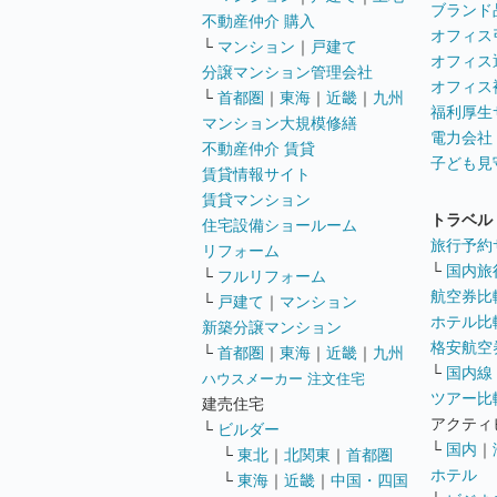
ブランド
不動産仲介 購入
オフィス
└
マンション
｜
戸建て
オフィス
分譲マンション管理会社
オフィス
└
首都圏
｜
東海
｜
近畿
｜
九州
福利厚生
マンション大規模修繕
電力会社
不動産仲介 賃貸
子ども見
賃貸情報サイト
賃貸マンション
トラベル
住宅設備ショールーム
旅行予約
リフォーム
└
国内旅
└
フルリフォーム
航空券比
└
戸建て
｜
マンション
ホテル比
新築分譲マンション
格安航空券
└
首都圏
｜
東海
｜
近畿
｜
九州
└
国内線
ハウスメーカー 注文住宅
ツアー比
建売住宅
アクティ
└
ビルダー
└
国内
｜
└
東北
｜
北関東
｜
首都圏
ホテル
└
東海
｜
近畿
｜
中国・四国