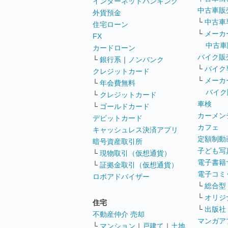
インターネットバンキング
中古車販
外貨預金
└
中古車
住宅ローン
└
メーカ
FX
中古車
カードローン
バイク販
└
銀行系
｜
ノンバンク
└
バイク
クレジットカード
└
メーカ
└
年会費無料
バイク
└
クレジットカード
車検
└
ゴールドカード
カーメン
デビットカード
カフェ
キャッシュレス決済アプリ
定額制動
暗号資産取引所
子ども写
└
現物取引（仮想通貨）
電子書籍
└
証拠金取引（仮想通貨）
電子コミ
ロボアドバイザー
└
総合型
└
オリジ
住宅
└
出版社
不動産仲介 売却
マンガア
└
マンション
｜
戸建て
｜
土地