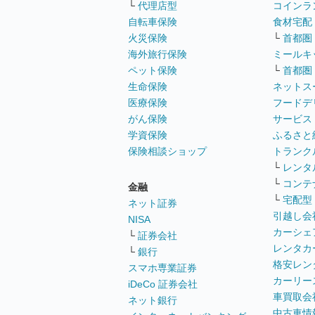
└
代理店型
コインラ
自転車保険
食材宅配
火災保険
└
首都圏
海外旅行保険
ミールキ
ペット保険
└
首都圏
生命保険
ネットス
医療保険
フードデ
がん保険
サービス
学資保険
ふるさと
保険相談ショップ
トランク
└
レンタ
└
コンテ
金融
└
宅配型
ネット証券
引越し会
NISA
カーシェ
└
証券会社
レンタカ
└
銀行
格安レン
スマホ専業証券
カーリー
iDeCo 証券会社
車買取会
ネット銀行
中古車情