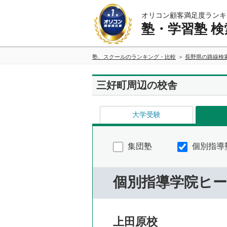
オリコン顧客満足度ランキ
塾・学習塾 検
塾、スクールのランキング・比較
長野県の路線検
三好町周辺の校舎
大学受験
集団塾
個別指導
個別指導学院ヒ
上田原校