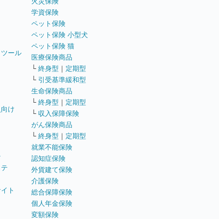
火災保険
学資保険
ペット保険
ペット保険 小型犬
ペット保険 猫
トツール
医療保険商品
└
終身型
｜
定期型
└
引受基準緩和型
生命保険商品
└
終身型
｜
定期型
員向け
└
収入保障保険
がん保険商品
└
終身型
｜
定期型
就業不能保険
テ
認知症保険
ステ
外貨建て保険
介護保険
サイト
総合保障保険
個人年金保険
変額保険