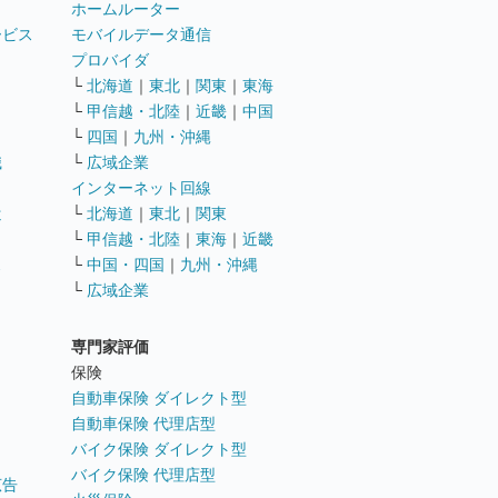
ホームルーター
ービス
モバイルデータ通信
ト
プロバイダ
└
北海道
｜
東北
｜
関東
｜
東海
└
甲信越・北陸
｜
近畿
｜
中国
└
四国
｜
九州・沖縄
職
└
広域企業
インターネット回線
遣
└
北海道
｜
東北
｜
関東
└
甲信越・北陸
｜
東海
｜
近畿
ス
└
中国・四国
｜
九州・沖縄
└
広域企業
専門家評価
ト
保険
自動車保険 ダイレクト型
自動車保険 代理店型
バイク保険 ダイレクト型
バイク保険 代理店型
広告