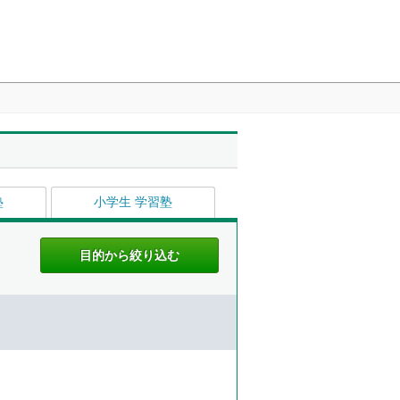
塾
小学生 学習塾