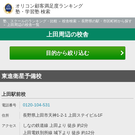
オリコン顧客満足度ランキング
塾・学習塾 検索
塾、スクールのランキング・比較
校舎検索
長野県の駅・市区町村から探す
上田周辺の校舎一覧
上田周辺の校舎
目的から絞り込む
東進衛星予備校
上田駅前校
0120-104-531
長野県上田市天神1-2-1 上田ステイビル1F
しなの鉄道線 上田より 徒歩 約2分
上田電鉄別所線 城下より 徒歩 約12分