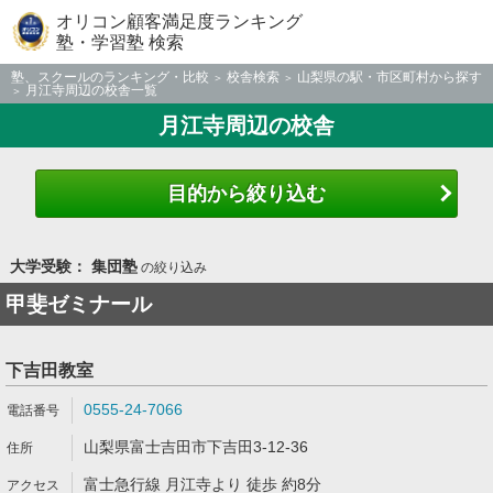
オリコン顧客満足度ランキング
塾・学習塾 検索
塾、スクールのランキング・比較
校舎検索
山梨県の駅・市区町村から探す
月江寺周辺の校舎一覧
月江寺周辺の校舎
目的から絞り込む
大学受験： 集団塾
の絞り込み
甲斐ゼミナール
下吉田教室
0555-24-7066
山梨県富士吉田市下吉田3-12-36
富士急行線 月江寺より 徒歩 約8分