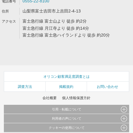
0555-22-8100
山梨県富士吉田市上吉田2-4-13
富士急行線 富士山より 徒歩 約2分
富士急行線 月江寺より 徒歩 約14分
富士急行線 富士急ハイランドより 徒歩 約20分
オリコン顧客満足度調査とは
調査方法
掲載規約
お問い合わせ
会社概要
個人情報保護方針
引用・転載について
利用者の声について
当サイトで公開されている情報（文字、写真、イラスト、画像データ等）及びこれらの配
置・編集および構造などについての著作権は株式会社oricon MEに帰属しております。
クッキーの使用について
当サイトに掲載している内容はすべてサービスの利用者が提出された見解・感想です。
これらの情報を権利者の許可なく無断転載・複製などの二次利用を行うことは固く禁じて