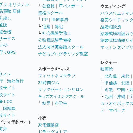
プリ オリジナル
└
公務員
｜
ITパスポート
ウエディング
品買取 店舗
資格スクール
ハウスウエディ
引越し
└
FP
｜
医療事務
格安ウエディン
通販
└
宅建
｜
簿記
結婚相談所
複合機
└
社会保険労務士
結婚式場相談カ
サービス
公務員試験予備校
結婚式場情報サ
 小売
法人向け英会話スクール
マッチングアプ
守りGPS
子どもプログラミング教室
レジャー
スポーツ&ヘルス
映画館
サイト
フィットネスクラブ
└
北海道
｜
東北
行
｜
海外旅行
24時間ジム
└
甲信越・北陸
較サイト
リラクゼーションサロン
└
近畿
｜
中国・
較サイト
キッズスイミングスクール
└
九州・沖縄
｜
 LCC
└
幼児
｜
小学生
カラオケボック
｜
国際線
テーマパーク
較サイト
小売
ビティ予約サイト
家電量販店
海外
ドラッグストア