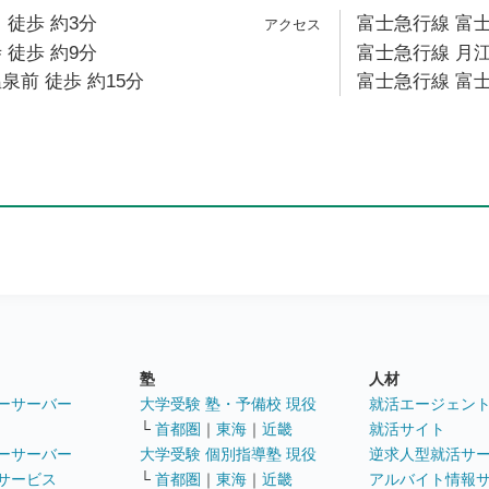
 徒歩 約3分
富士急行線 富士
 徒歩 約9分
富士急行線 月江
泉前 徒歩 約15分
富士急行線 富士
塾
人材
ーサーバー
大学受験 塾・予備校 現役
就活エージェン
└
首都圏
｜
東海
｜
近畿
就活サイト
ーサーバー
大学受験 個別指導塾 現役
逆求人型就活サ
サービス
└
首都圏
｜
東海
｜
近畿
アルバイト情報