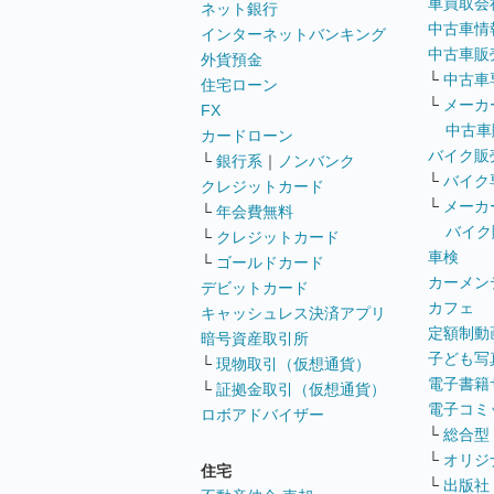
車買取会
ネット銀行
中古車情
インターネットバンキング
中古車販
外貨預金
└
中古車
住宅ローン
└
メーカ
FX
中古車
カードローン
バイク販
└
銀行系
｜
ノンバンク
└
バイク
クレジットカード
└
メーカ
└
年会費無料
バイク
└
クレジットカード
車検
└
ゴールドカード
カーメン
デビットカード
カフェ
キャッシュレス決済アプリ
定額制動
暗号資産取引所
子ども写
└
現物取引（仮想通貨）
電子書籍
└
証拠金取引（仮想通貨）
電子コミ
ロボアドバイザー
└
総合型
└
オリジ
住宅
└
出版社