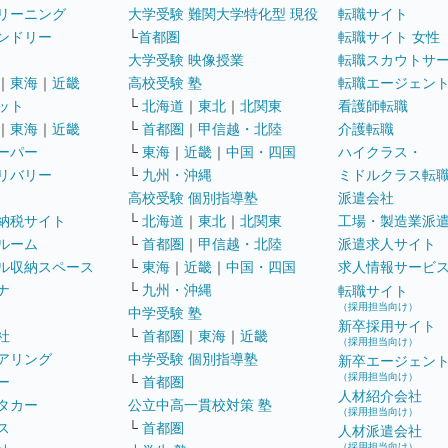
リーニング
大学受験 難関大学特化型 現役
転職サイト
ンドリー
└
首都圏
転職サイト 女性
大学受験 映像授業
転職スカウトサ
｜
東海
｜
近畿
高校受験 塾
転職エージェン
ット
└
北海道
｜
東北
｜
北関東
看護師転職
｜
東海
｜
近畿
└
首都圏
｜
甲信越・北陸
介護転職
ーパー
└
東海
｜
近畿
｜
中国・四国
ハイクラス・
リバリー
└
九州・沖縄
ミドルクラス転
高校受験 個別指導塾
派遣会社
納税サイト
└
北海道
｜
東北
｜
北関東
工場・製造業派
ルーム
└
首都圏
｜
甲信越・北陸
派遣求人サイト
ル収納スペース
└
東海
｜
近畿
｜
中国・四国
求人情報サービ
ナ
└
九州・沖縄
転職サイト
（採用担当向け）
中学受験 塾
新卒採用サイト
社
└
首都圏
｜
東海
｜
近畿
（採用担当向け）
アリング
中学受験 個別指導塾
新卒エージェン
（採用担当向け）
ー
└
首都圏
人材紹介会社
タカー
公立中高一貫校対策 塾
（採用担当向け）
ス
└
首都圏
人材派遣会社
（採用担当向け）