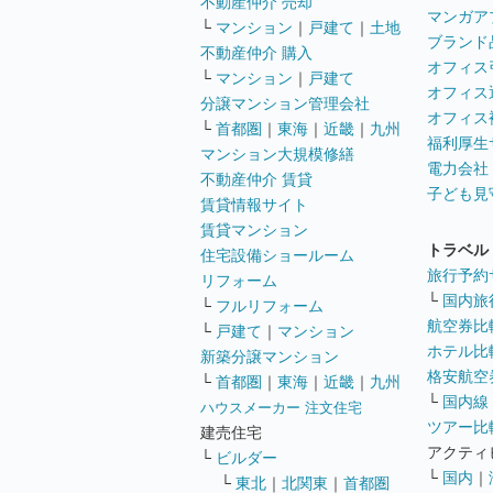
不動産仲介 売却
マンガア
└
マンション
｜
戸建て
｜
土地
ブランド
不動産仲介 購入
オフィス
└
マンション
｜
戸建て
オフィス
分譲マンション管理会社
オフィス
└
首都圏
｜
東海
｜
近畿
｜
九州
福利厚生
マンション大規模修繕
電力会社
不動産仲介 賃貸
子ども見
賃貸情報サイト
賃貸マンション
トラベル
住宅設備ショールーム
旅行予約
リフォーム
└
国内旅
└
フルリフォーム
航空券比
└
戸建て
｜
マンション
ホテル比
新築分譲マンション
格安航空券
└
首都圏
｜
東海
｜
近畿
｜
九州
└
国内線
ハウスメーカー 注文住宅
ツアー比
建売住宅
アクティ
└
ビルダー
└
国内
｜
└
東北
｜
北関東
｜
首都圏