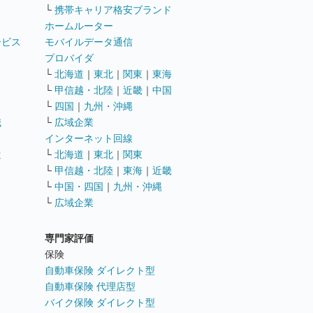
└
携帯キャリア格安ブランド
ホームルーター
ービス
モバイルデータ通信
ト
プロバイダ
└
北海道
｜
東北
｜
関東
｜
東海
└
甲信越・北陸
｜
近畿
｜
中国
└
四国
｜
九州・沖縄
職
└
広域企業
インターネット回線
遣
└
北海道
｜
東北
｜
関東
└
甲信越・北陸
｜
東海
｜
近畿
ス
└
中国・四国
｜
九州・沖縄
└
広域企業
専門家評価
ト
保険
自動車保険 ダイレクト型
自動車保険 代理店型
バイク保険 ダイレクト型