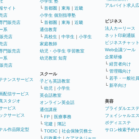
社
小学生 塾
アルバイト求人
報サイト
└
首都圏
｜
東海
｜
近畿
売店
小学生 個別指導塾
ビジネス
専門販売店
└
首都圏
｜
東海
｜
近畿
法人カーリース
ー系
通信教育
ネット印刷通販
販売店
└
高校生
｜
中学生
｜
小学生
ビジネスチャッ
売店
家庭教師
Web会議ツール
専門販売店
幼児・小学生 学習教室
企業研修
ー系
幼児教室 知育
└
経営者向け
販売店
└
管理職向け
スクール
└
若手・一般社
テナンスサービス
子ども英語教室
└
新卒向け
└
幼児
｜
小学生
画配信サービス
英会話教室
真スタジオ
美容
オンライン英会話
サービス
ブライダルエス
通信講座
ックサービス
フェイシャルエ
└
FP
｜
医療事務
ボディエステ
└
宅建
｜
簿記
ナル作品限定型
サロン検索予約
└
TOEIC
｜
社会保険労務士
└
行政書士
｜
ケアマネジャー