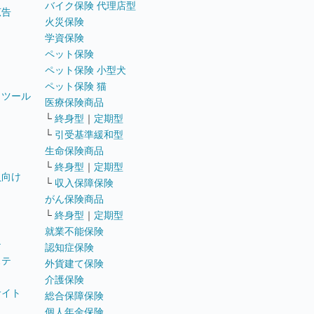
バイク保険 代理店型
広告
火災保険
学資保険
ペット保険
ペット保険 小型犬
ペット保険 猫
トツール
医療保険商品
└
終身型
｜
定期型
└
引受基準緩和型
生命保険商品
└
終身型
｜
定期型
員向け
└
収入保障保険
がん保険商品
└
終身型
｜
定期型
就業不能保険
テ
認知症保険
ステ
外貨建て保険
介護保険
サイト
総合保障保険
個人年金保険