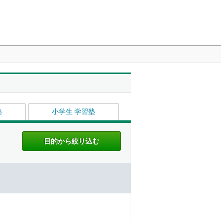
塾
小学生 学習塾