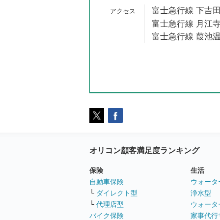
富士急行線 下吉田
富士急行線 月江寺
富士急行線 葭池温
オリコン顧客満足度ランキング
保険
生活
自動車保険
ウォータ
└
ダイレクト型
浄水型
└
代理店型
ウォータ
バイク保険
家事代行