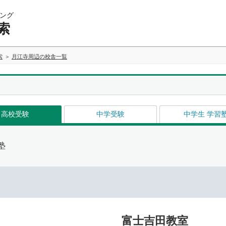
ング
索
索
月江寺周辺の校舎一覧
高校受験
中学受験
中学生 学習
塾
富士吉田教室