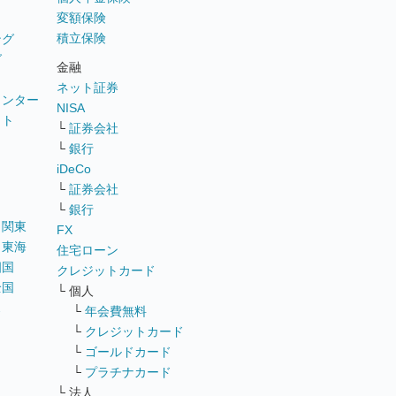
変額保険
積立保険
ング
グ
金融
ネット証券
ウンター
NISA
イト
└
証券会社
リ
└
銀行
iDeCo
└
証券会社
└
銀行
｜
関東
FX
｜
東海
住宅ローン
四国
クレジットカード
全国
└ 個人
ス
└
年会費無料
└
クレジットカード
└
ゴールドカード
└
プラチナカード
└ 法人