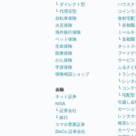
└
ダイレクト型
ハウスク
└
代理店型
コインラ
自転車保険
食材宅配
火災保険
└
首都圏
海外旅行保険
ミールキ
ペット保険
└
首都圏
生命保険
ネットス
医療保険
フードデ
がん保険
サービス
学資保険
ふるさと
保険相談ショップ
トランク
└
レンタ
└
コンテ
金融
└
宅配型
ネット証券
引越し会
NISA
カーシェ
└
証券会社
レンタカ
└
銀行
格安レン
スマホ専業証券
カーリー
iDeCo 証券会社