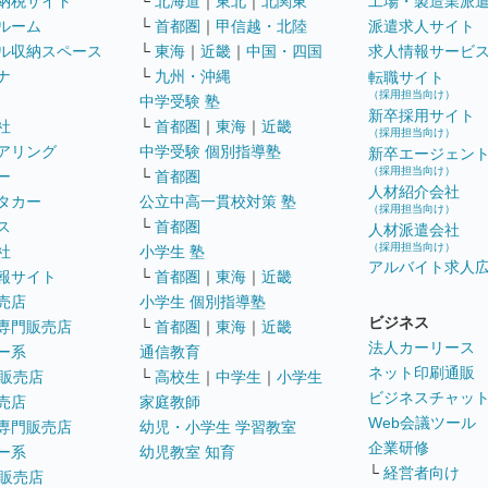
納税サイト
└
北海道
｜
東北
｜
北関東
工場・製造業派
ルーム
└
首都圏
｜
甲信越・北陸
派遣求人サイト
ル収納スペース
└
東海
｜
近畿
｜
中国・四国
求人情報サービ
ナ
└
九州・沖縄
転職サイト
（採用担当向け）
中学受験 塾
新卒採用サイト
社
└
首都圏
｜
東海
｜
近畿
（採用担当向け）
アリング
中学受験 個別指導塾
新卒エージェン
（採用担当向け）
ー
└
首都圏
人材紹介会社
タカー
公立中高一貫校対策 塾
（採用担当向け）
ス
└
首都圏
人材派遣会社
（採用担当向け）
社
小学生 塾
アルバイト求人
報サイト
└
首都圏
｜
東海
｜
近畿
売店
小学生 個別指導塾
ビジネス
専門販売店
└
首都圏
｜
東海
｜
近畿
法人カーリース
ー系
通信教育
ネット印刷通販
販売店
└
高校生
｜
中学生
｜
小学生
ビジネスチャッ
売店
家庭教師
Web会議ツール
専門販売店
幼児・小学生 学習教室
企業研修
ー系
幼児教室 知育
└
経営者向け
販売店