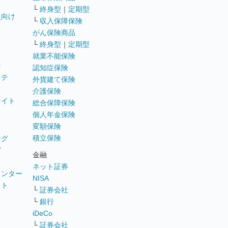
└
終身型
｜
定期型
員向け
└
収入保障保険
がん保険商品
└
終身型
｜
定期型
就業不能保険
テ
認知症保険
ステ
外貨建て保険
介護保険
サイト
総合保障保険
個人年金保険
変額保険
積立保険
ング
グ
金融
ネット証券
ウンター
NISA
イト
└
証券会社
リ
└
銀行
iDeCo
└
証券会社