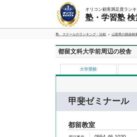
オリコン顧客満足度ランキ
塾・学習塾 検
塾、スクールのランキング・比較
山梨県の路線検
都留文科大学前周辺の校舎
大学受験
甲斐ゼミナール
都留教室
0554-46-1020