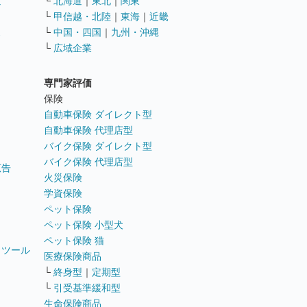
遣
└
北海道
｜
東北
｜
関東
└
甲信越・北陸
｜
東海
｜
近畿
ス
└
中国・四国
｜
九州・沖縄
└
広域企業
専門家評価
ト
保険
自動車保険 ダイレクト型
自動車保険 代理店型
バイク保険 ダイレクト型
バイク保険 代理店型
広告
火災保険
学資保険
ペット保険
ペット保険 小型犬
ペット保険 猫
トツール
医療保険商品
└
終身型
｜
定期型
└
引受基準緩和型
生命保険商品