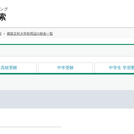
ング
索
索
都留文科大学前周辺の校舎一覧
高校受験
中学受験
中学生 学習