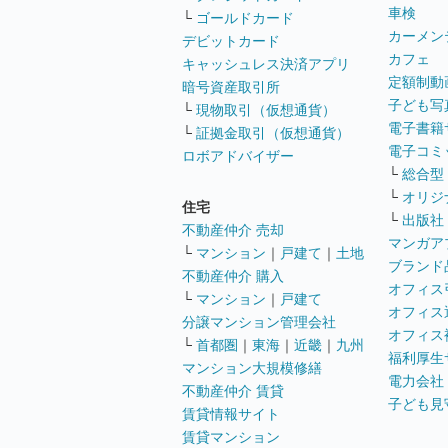
車検
└
ゴールドカード
カーメン
デビットカード
カフェ
キャッシュレス決済アプリ
定額制動
暗号資産取引所
子ども写
└
現物取引（仮想通貨）
電子書籍
└
証拠金取引（仮想通貨）
電子コミ
ロボアドバイザー
└
総合型
└
オリジ
住宅
└
出版社
不動産仲介 売却
マンガア
└
マンション
｜
戸建て
｜
土地
ブランド
不動産仲介 購入
オフィス
└
マンション
｜
戸建て
オフィス
分譲マンション管理会社
オフィス
└
首都圏
｜
東海
｜
近畿
｜
九州
福利厚生
マンション大規模修繕
電力会社
不動産仲介 賃貸
子ども見
賃貸情報サイト
賃貸マンション