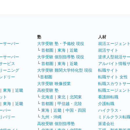
塾
人材
ーサーバー
大学受験 塾・予備校 現役
就活エージェン
└
首都圏
｜
東海
｜
近畿
就活サイト
ーサーバー
大学受験 個別指導塾 現役
逆求人型就活サ
サービス
└
首都圏
｜
東海
｜
近畿
アルバイト情報
リーニング
大学受験 難関大学特化型 現役
転職サイト
ンドリー
└
首都圏
転職サイト 女性
大学受験 映像授業
転職スカウトサ
｜
東海
｜
近畿
高校受験 塾
転職エージェン
ット
└
北海道
｜
東北
｜
北関東
看護師転職
｜
東海
｜
近畿
└
首都圏
｜
甲信越・北陸
介護転職
ーパー
└
東海
｜
近畿
｜
中国・四国
ハイクラス・
リバリー
└
九州・沖縄
ミドルクラス転
高校受験 個別指導塾
派遣会社