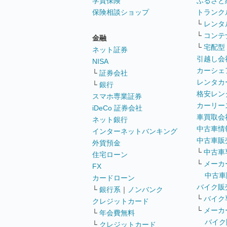
学資保険
ふるさと
保険相談ショップ
トランク
└
レンタ
└
コンテ
金融
└
宅配型
ネット証券
引越し会
NISA
カーシェ
└
証券会社
レンタカ
└
銀行
格安レン
スマホ専業証券
カーリー
iDeCo 証券会社
車買取会
ネット銀行
中古車情
インターネットバンキング
中古車販
外貨預金
└
中古車
住宅ローン
└
メーカ
FX
中古車
カードローン
バイク販
└
銀行系
｜
ノンバンク
└
バイク
クレジットカード
└
メーカ
└
年会費無料
バイク
└
クレジットカード