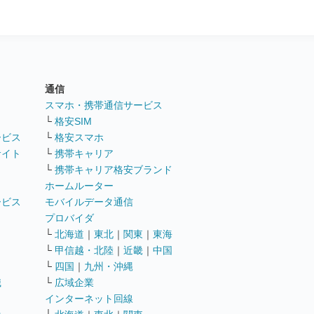
通信
ト
スマホ・携帯通信サービス
└
格安SIM
ービス
└
格安スマホ
サイト
└
携帯キャリア
└
携帯キャリア格安ブランド
ホームルーター
ービス
モバイルデータ通信
ト
プロバイダ
└
北海道
｜
東北
｜
関東
｜
東海
└
甲信越・北陸
｜
近畿
｜
中国
└
四国
｜
九州・沖縄
職
└
広域企業
インターネット回線