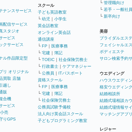
└
管理職向け
スクール
└
若手・一般社
テナンスサービス
子ども英語教室
└
新卒向け
└
幼児
｜
小学生
画配信サービス
英会話教室
真スタジオ
美容
オンライン英会話
サービス
ブライダルエス
通信講座
ックサービス
フェイシャルエ
└
FP
｜
医療事務
ボディエステ
└
宅建
｜
簿記
ナル作品限定型
サロン検索予約
└
TOEIC
｜
社会保険労務士
└
行政書士
｜
ケアマネジャー
プリ オリジナル
└
公務員
｜
ITパスポート
ウエディング
品買取 店舗
資格スクール
ハウスウエディ
引越し
└
FP
｜
医療事務
格安ウエディン
通販
└
宅建
｜
簿記
結婚相談所
複合機
└
社会保険労務士
結婚式場相談カ
サービス
公務員試験予備校
結婚式場情報サ
 小売
法人向け英会話スクール
マッチングアプ
守りGPS
子どもプログラミング教室
レジャー