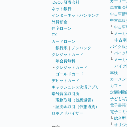
カーリー
iDeCo 証券会社
車買取会
ネット銀行
中古車情
インターネットバンキング
中古車販
外貨預金
└
中古車
住宅ローン
└
メーカ
FX
中古車
カードローン
バイク販
└
銀行系
｜
ノンバンク
└
バイク
クレジットカード
└
メーカ
└
年会費無料
バイク
└
クレジットカード
車検
└
ゴールドカード
カーメン
デビットカード
カフェ
キャッシュレス決済アプリ
定額制動
暗号資産取引所
子ども写
└
現物取引（仮想通貨）
電子書籍
└
証拠金取引（仮想通貨）
電子コミ
ロボアドバイザー
└
総合型
└
オリジ