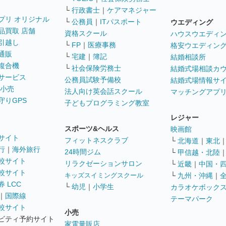
└
行政書士
｜
ケアマネジャー
プリ オリジナル
└
公務員
｜
ITパスポート
ウエディング
品買取 店舗
資格スクール
ハウスウエディ
引越し
└
FP
｜
医療事務
格安ウエディン
通販
└
宅建
｜
簿記
結婚相談所
複合機
└
社会保険労務士
結婚式場相談カ
サービス
公務員試験予備校
結婚式場情報サ
 小売
法人向け英会話スクール
マッチングアプ
守りGPS
子どもプログラミング教室
レジャー
スポーツ&ヘルス
映画館
サイト
フィットネスクラブ
└
北海道
｜
東北
行
｜
海外旅行
24時間ジム
└
甲信越・北陸
較サイト
リラクゼーションサロン
└
近畿
｜
中国・
較サイト
キッズスイミングスクール
└
九州・沖縄
｜
 LCC
└
幼児
｜
小学生
カラオケボック
｜
国際線
テーマパーク
較サイト
小売
ビティ予約サイト
家電量販店