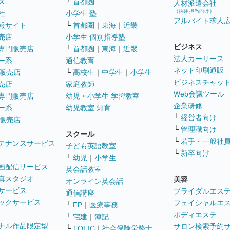
ス
└
首都圏
人材派遣会社
（採用担当向け）
社
小学生 塾
アルバイト求人
報サイト
└
首都圏
｜
東海
｜
近畿
売店
小学生 個別指導塾
ビジネス
専門販売店
└
首都圏
｜
東海
｜
近畿
法人カーリース
ー系
通信教育
ネット印刷通販
販売店
└
高校生
｜
中学生
｜
小学生
ビジネスチャッ
売店
家庭教師
Web会議ツール
専門販売店
幼児・小学生 学習教室
企業研修
ー系
幼児教室 知育
└
経営者向け
販売店
└
管理職向け
スクール
└
若手・一般社
テナンスサービス
子ども英語教室
└
新卒向け
└
幼児
｜
小学生
画配信サービス
英会話教室
真スタジオ
美容
オンライン英会話
サービス
ブライダルエス
通信講座
ックサービス
フェイシャルエ
└
FP
｜
医療事務
ボディエステ
└
宅建
｜
簿記
ナル作品限定型
サロン検索予約
└
TOEIC
｜
社会保険労務士