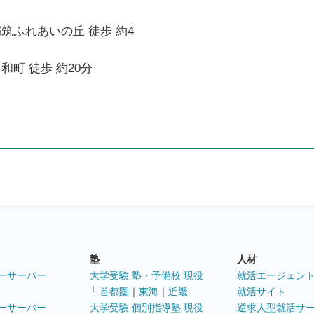
筑ふれあいの丘 徒歩 約4
和町 徒歩 約20分
塾
人材
ーサーバー
大学受験 塾・予備校 現役
就活エージェン
└
首都圏
｜
東海
｜
近畿
就活サイト
ーサーバー
大学受験 個別指導塾 現役
逆求人型就活サ