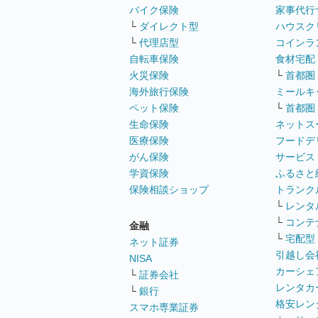
バイク保険
家事代行
└
ダイレクト型
ハウスク
└
代理店型
コインラ
自転車保険
食材宅配
火災保険
└
首都圏
海外旅行保険
ミールキ
ペット保険
└
首都圏
生命保険
ネットス
医療保険
フードデ
がん保険
サービス
学資保険
ふるさと
保険相談ショップ
トランク
└
レンタ
└
コンテ
金融
└
宅配型
ネット証券
引越し会
NISA
カーシェ
└
証券会社
レンタカ
└
銀行
格安レン
スマホ専業証券