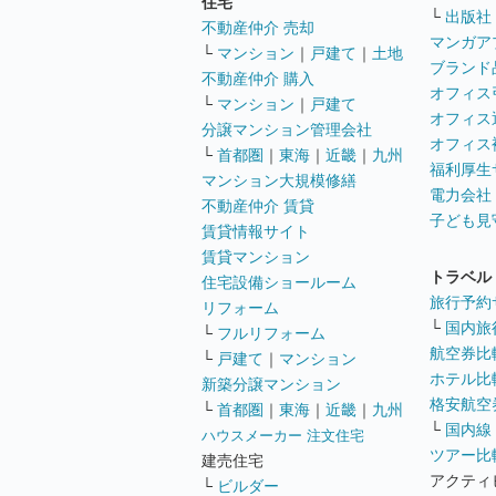
住宅
└
出版社
不動産仲介 売却
マンガア
└
マンション
｜
戸建て
｜
土地
ブランド
不動産仲介 購入
オフィス
└
マンション
｜
戸建て
オフィス
分譲マンション管理会社
オフィス
└
首都圏
｜
東海
｜
近畿
｜
九州
福利厚生
マンション大規模修繕
電力会社
不動産仲介 賃貸
子ども見
賃貸情報サイト
賃貸マンション
トラベル
住宅設備ショールーム
旅行予約
リフォーム
└
国内旅
└
フルリフォーム
航空券比
└
戸建て
｜
マンション
ホテル比
新築分譲マンション
格安航空券
└
首都圏
｜
東海
｜
近畿
｜
九州
└
国内線
ハウスメーカー 注文住宅
ツアー比
建売住宅
アクティ
└
ビルダー