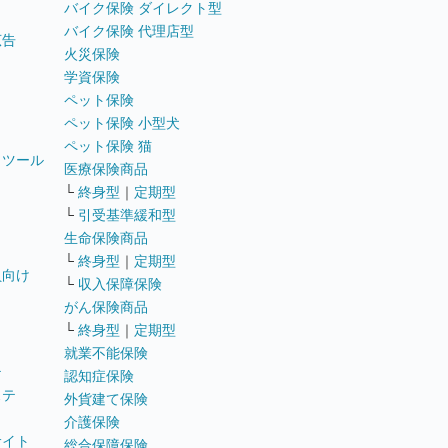
バイク保険 ダイレクト型
バイク保険 代理店型
広告
火災保険
学資保険
ペット保険
ペット保険 小型犬
ペット保険 猫
トツール
医療保険商品
└
終身型
｜
定期型
└
引受基準緩和型
生命保険商品
└
終身型
｜
定期型
員向け
└
収入保障保険
がん保険商品
└
終身型
｜
定期型
就業不能保険
テ
認知症保険
ステ
外貨建て保険
介護保険
サイト
総合保障保険