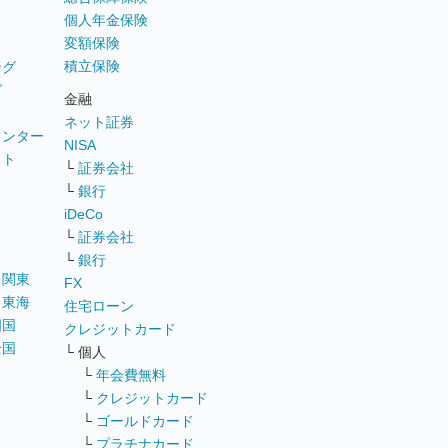
個人年金保険
変額保険
積立保険
ング
グ
金融
ネット証券
ウンター
NISA
イト
└
証券会社
リ
└
銀行
iDeCo
└
証券会社
└
銀行
｜
関東
FX
｜
東海
住宅ローン
四国
クレジットカード
全国
└ 個人
ス
└
年会費無料
└
クレジットカード
└
ゴールドカード
└
プラチナカード