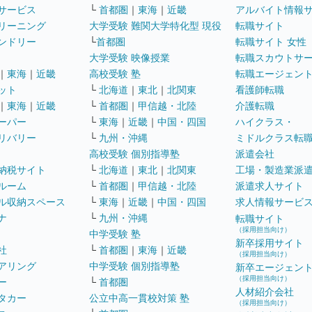
サービス
└
首都圏
｜
東海
｜
近畿
アルバイト情報
リーニング
大学受験 難関大学特化型 現役
転職サイト
ンドリー
└
首都圏
転職サイト 女性
大学受験 映像授業
転職スカウトサ
｜
東海
｜
近畿
高校受験 塾
転職エージェン
ット
└
北海道
｜
東北
｜
北関東
看護師転職
｜
東海
｜
近畿
└
首都圏
｜
甲信越・北陸
介護転職
ーパー
└
東海
｜
近畿
｜
中国・四国
ハイクラス・
リバリー
└
九州・沖縄
ミドルクラス転
高校受験 個別指導塾
派遣会社
納税サイト
└
北海道
｜
東北
｜
北関東
工場・製造業派
ルーム
└
首都圏
｜
甲信越・北陸
派遣求人サイト
ル収納スペース
└
東海
｜
近畿
｜
中国・四国
求人情報サービ
ナ
└
九州・沖縄
転職サイト
（採用担当向け）
中学受験 塾
新卒採用サイト
社
└
首都圏
｜
東海
｜
近畿
（採用担当向け）
アリング
中学受験 個別指導塾
新卒エージェン
（採用担当向け）
ー
└
首都圏
人材紹介会社
タカー
公立中高一貫校対策 塾
（採用担当向け）