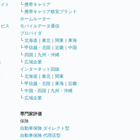
サイト
└
携帯キャリア
└
携帯キャリア格安ブランド
ホームルーター
ービス
モバイルデータ通信
ト
プロバイダ
└
北海道
｜
東北
｜
関東
｜
東海
└
甲信越・北陸
｜
近畿
｜
中国
└
四国
｜
九州・沖縄
職
└
広域企業
インターネット回線
遣
└
北海道
｜
東北
｜
関東
└
甲信越・北陸
｜
東海
｜
近畿
ス
└
中国・四国
｜
九州・沖縄
└
広域企業
専門家評価
ト
保険
自動車保険 ダイレクト型
自動車保険 代理店型