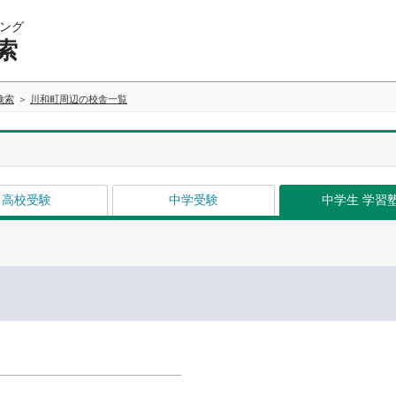
ング
索
検索
川和町周辺の校舎一覧
高校受験
中学受験
中学生 学習