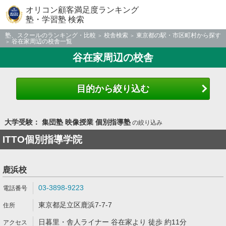
オリコン顧客満足度ランキング
塾・学習塾 検索
塾、スクールのランキング・比較
校舎検索
東京都の駅・市区町村から探す
谷在家周辺の校舎一覧
谷在家周辺の校舎
目的から絞り込む
大学受験： 集団塾 映像授業 個別指導塾
の絞り込み
ITTO個別指導学院
鹿浜校
03-3898-9223
東京都足立区鹿浜7-7-7
日暮里・舎人ライナー 谷在家より 徒歩 約11分