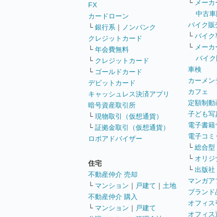
└
メーカ
FX
中古車
カードローン
バイク販
└
銀行系
｜
ノンバンク
└
バイク
クレジットカード
└
メーカ
└
年会費無料
バイク
└
クレジットカード
車検
└
ゴールドカード
カーメン
デビットカード
カフェ
キャッシュレス決済アプリ
定額制動
暗号資産取引所
子ども写
└
現物取引（仮想通貨）
電子書籍
└
証拠金取引（仮想通貨）
電子コミ
ロボアドバイザー
└
総合型
└
オリジ
住宅
└
出版社
不動産仲介 売却
マンガア
└
マンション
｜
戸建て
｜
土地
ブランド
不動産仲介 購入
オフィス
└
マンション
｜
戸建て
オフィス