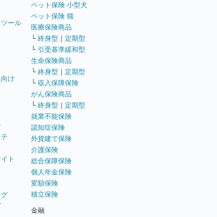
ペット保険 小型犬
ペット保険 猫
トツール
医療保険商品
└
終身型
｜
定期型
└
引受基準緩和型
生命保険商品
└
終身型
｜
定期型
員向け
└
収入保障保険
がん保険商品
└
終身型
｜
定期型
就業不能保険
テ
認知症保険
ステ
外貨建て保険
介護保険
サイト
総合保障保険
個人年金保険
変額保険
積立保険
ング
グ
金融