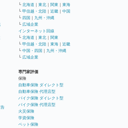
└
北海道
｜
東北
｜
関東
｜
東海
└
甲信越・北陸
｜
近畿
｜
中国
└
四国
｜
九州・沖縄
職
└
広域企業
インターネット回線
遣
└
北海道
｜
東北
｜
関東
└
甲信越・北陸
｜
東海
｜
近畿
ス
└
中国・四国
｜
九州・沖縄
└
広域企業
専門家評価
ト
保険
自動車保険 ダイレクト型
自動車保険 代理店型
バイク保険 ダイレクト型
バイク保険 代理店型
広告
火災保険
学資保険
ペット保険