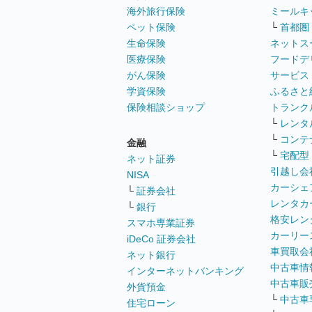
海外旅行保険
ミールキ
ペット保険
└
首都圏
生命保険
ネットス
医療保険
フードデ
がん保険
サービス
学資保険
ふるさと
保険相談ショップ
トランク
└
レンタ
└
コンテ
金融
└
宅配型
ネット証券
引越し会
NISA
カーシェ
└
証券会社
レンタカ
└
銀行
格安レン
スマホ専業証券
カーリー
iDeCo 証券会社
車買取会
ネット銀行
中古車情
インターネットバンキング
中古車販
外貨預金
└
中古車
住宅ローン