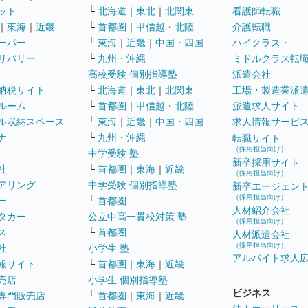
ット
└
北海道
｜
東北
｜
北関東
看護師転職
｜
東海
｜
近畿
└
首都圏
｜
甲信越・北陸
介護転職
ーパー
└
東海
｜
近畿
｜
中国・四国
ハイクラス・
リバリー
└
九州・沖縄
ミドルクラス転
高校受験 個別指導塾
派遣会社
納税サイト
└
北海道
｜
東北
｜
北関東
工場・製造業派
ルーム
└
首都圏
｜
甲信越・北陸
派遣求人サイト
ル収納スペース
└
東海
｜
近畿
｜
中国・四国
求人情報サービ
ナ
└
九州・沖縄
転職サイト
（採用担当向け）
中学受験 塾
新卒採用サイト
社
└
首都圏
｜
東海
｜
近畿
（採用担当向け）
アリング
中学受験 個別指導塾
新卒エージェン
（採用担当向け）
ー
└
首都圏
人材紹介会社
タカー
公立中高一貫校対策 塾
（採用担当向け）
ス
└
首都圏
人材派遣会社
（採用担当向け）
社
小学生 塾
アルバイト求人
報サイト
└
首都圏
｜
東海
｜
近畿
売店
小学生 個別指導塾
ビジネス
専門販売店
└
首都圏
｜
東海
｜
近畿