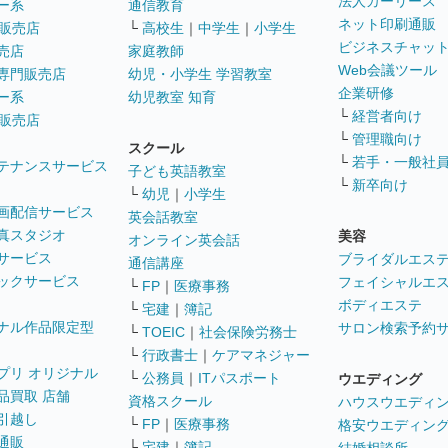
法人カーリース
ー系
通信教育
ネット印刷通販
販売店
└
高校生
｜
中学生
｜
小学生
ビジネスチャッ
売店
家庭教師
Web会議ツール
専門販売店
幼児・小学生 学習教室
企業研修
ー系
幼児教室 知育
└
経営者向け
販売店
└
管理職向け
スクール
└
若手・一般社
テナンスサービス
子ども英語教室
└
新卒向け
└
幼児
｜
小学生
画配信サービス
英会話教室
真スタジオ
美容
オンライン英会話
サービス
ブライダルエス
通信講座
ックサービス
フェイシャルエ
└
FP
｜
医療事務
ボディエステ
└
宅建
｜
簿記
ナル作品限定型
サロン検索予約
└
TOEIC
｜
社会保険労務士
└
行政書士
｜
ケアマネジャー
プリ オリジナル
└
公務員
｜
ITパスポート
ウエディング
品買取 店舗
資格スクール
ハウスウエディ
引越し
└
FP
｜
医療事務
格安ウエディン
通販
└
宅建
｜
簿記