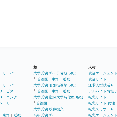
塾
人材
ーサーバー
大学受験 塾・予備校 現役
就活エージェン
└
首都圏
｜
東海
｜
近畿
就活サイト
ーサーバー
大学受験 個別指導塾 現役
逆求人型就活サ
サービス
└
首都圏
｜
東海
｜
近畿
アルバイト情報
リーニング
大学受験 難関大学特化型 現役
転職サイト
ンドリー
└
首都圏
転職サイト 女性
大学受験 映像授業
転職スカウトサ
｜
東海
｜
近畿
高校受験 塾
転職エージェン