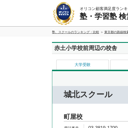
オリコン顧客満足度ランキ
塾・学習塾 検
塾、スクールのランキング・比較
東京都の路線検
赤土小学校前周辺の校舎
大学受験
城北スクール
町屋校
03-3819-1700