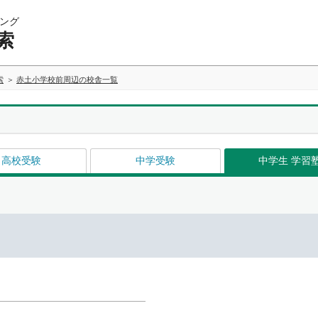
ング
索
索
赤土小学校前周辺の校舎一覧
高校受験
中学受験
中学生 学習