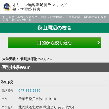
オリコン顧客満足度ランキング
塾・学習塾 検索
塾、スクールのランキング・比較
校舎検索
千葉県の駅・市区町村から探す
秋山周辺の校舎一覧
秋山周辺の校舎
目的から絞り込む
大学受験： 個別指導塾
の絞り込み
個別指導Wam
秋山校
047-369-7850
千葉県松戸市秋山1-9-18
北総鉄道北総線 秋山より 徒歩 約9分