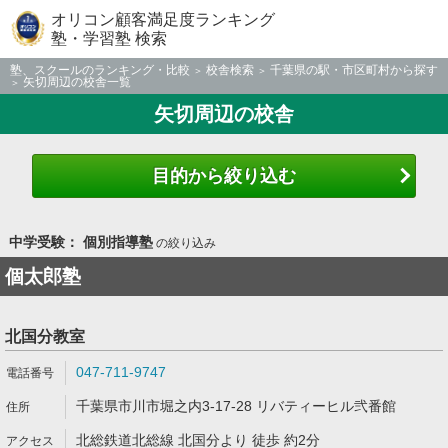
オリコン顧客満足度ランキング
塾・学習塾 検索
塾、スクールのランキング・比較
校舎検索
千葉県の駅・市区町村から探す
矢切周辺の校舎一覧
矢切周辺の校舎
目的から絞り込む
中学受験： 個別指導塾
の絞り込み
個太郎塾
北国分教室
047-711-9747
千葉県市川市堀之内3-17-28 リバティーヒル弐番館
北総鉄道北総線 北国分より 徒歩 約2分