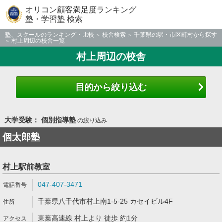
オリコン顧客満足度ランキング
塾・学習塾 検索
塾、スクールのランキング・比較
校舎検索
千葉県の駅・市区町村から探す
村上周辺の校舎一覧
村上周辺の校舎
目的から絞り込む
大学受験： 個別指導塾
の絞り込み
個太郎塾
村上駅前教室
047-407-3471
千葉県八千代市村上南1-5-25 カセイビル4F
東葉高速線 村上より 徒歩 約1分