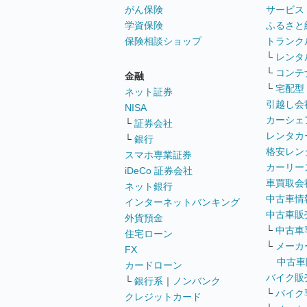
がん保険
サービス
学資保険
ふるさと
保険相談ショップ
トランク
└
レンタ
└
コンテ
金融
└
宅配型
ネット証券
引越し会
NISA
カーシェ
└
証券会社
レンタカ
└
銀行
格安レン
スマホ専業証券
カーリー
iDeCo 証券会社
車買取会
ネット銀行
中古車情
インターネットバンキング
中古車販
外貨預金
└
中古車
住宅ローン
└
メーカ
FX
中古車
カードローン
バイク販
└
銀行系
｜
ノンバンク
└
バイク
クレジットカード