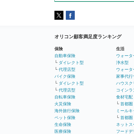
オリコン顧客満足度ランキング
保険
生活
自動車保険
ウォータ
└
ダイレクト型
浄水型
└
代理店型
ウォータ
バイク保険
家事代行
└
ダイレクト型
ハウスク
└
代理店型
コインラ
自転車保険
食材宅配
火災保険
└
首都圏
海外旅行保険
ミールキ
ペット保険
└
首都圏
生命保険
ネットス
医療保険
フードデ