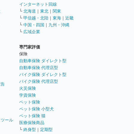
インターネット回線
遣
└
北海道
｜
東北
｜
関東
└
甲信越・北陸
｜
東海
｜
近畿
ス
└
中国・四国
｜
九州・沖縄
└
広域企業
専門家評価
ト
保険
自動車保険 ダイレクト型
自動車保険 代理店型
バイク保険 ダイレクト型
バイク保険 代理店型
広告
火災保険
学資保険
ペット保険
ペット保険 小型犬
ペット保険 猫
トツール
医療保険商品
└
終身型
｜
定期型