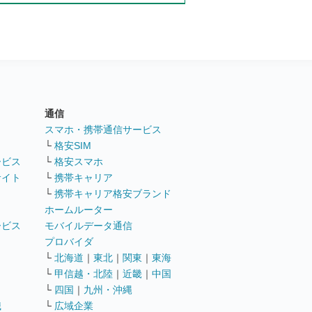
通信
ト
スマホ・携帯通信サービス
└
格安SIM
ービス
└
格安スマホ
サイト
└
携帯キャリア
└
携帯キャリア格安ブランド
ホームルーター
ービス
モバイルデータ通信
ト
プロバイダ
└
北海道
｜
東北
｜
関東
｜
東海
└
甲信越・北陸
｜
近畿
｜
中国
└
四国
｜
九州・沖縄
職
└
広域企業