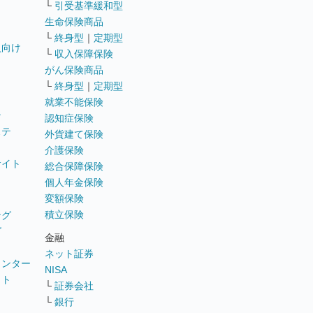
└
引受基準緩和型
生命保険商品
└
終身型
｜
定期型
員向け
└
収入保障保険
がん保険商品
└
終身型
｜
定期型
就業不能保険
テ
認知症保険
ステ
外貨建て保険
介護保険
サイト
総合保障保険
個人年金保険
変額保険
積立保険
ング
グ
金融
ネット証券
ウンター
NISA
イト
└
証券会社
リ
└
銀行