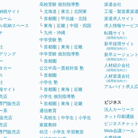
高校受験 個別指導塾
派遣会社
納税サイト
└
北海道
｜
東北
｜
北関東
工場・製造業派
ルーム
└
首都圏
｜
甲信越・北陸
派遣求人サイト
ル収納スペース
└
東海
｜
近畿
｜
中国・四国
求人情報サービ
ナ
└
九州・沖縄
転職サイト
（採用担当向け）
中学受験 塾
新卒採用サイト
社
└
首都圏
｜
東海
｜
近畿
（採用担当向け）
アリング
中学受験 個別指導塾
新卒エージェン
（採用担当向け）
ー
└
首都圏
人材紹介会社
タカー
公立中高一貫校対策 塾
（採用担当向け）
ス
└
首都圏
人材派遣会社
（採用担当向け）
社
小学生 塾
アルバイト求人
報サイト
└
首都圏
｜
東海
｜
近畿
売店
小学生 個別指導塾
ビジネス
専門販売店
└
首都圏
｜
東海
｜
近畿
法人カーリース
ー系
通信教育
ネット印刷通販
販売店
└
高校生
｜
中学生
｜
小学生
ビジネスチャッ
売店
家庭教師
Web会議ツール
専門販売店
幼児・小学生 学習教室
企業研修