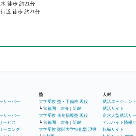
水 徒歩 約21分
街道 徒歩 約21分
塾
人材
ーサーバー
大学受験 塾・予備校 現役
就活エージェン
└
首都圏
｜
東海
｜
近畿
就活サイト
ーサーバー
大学受験 個別指導塾 現役
逆求人型就活サ
サービス
└
首都圏
｜
東海
｜
近畿
アルバイト情報
リーニング
大学受験 難関大学特化型 現役
転職サイト