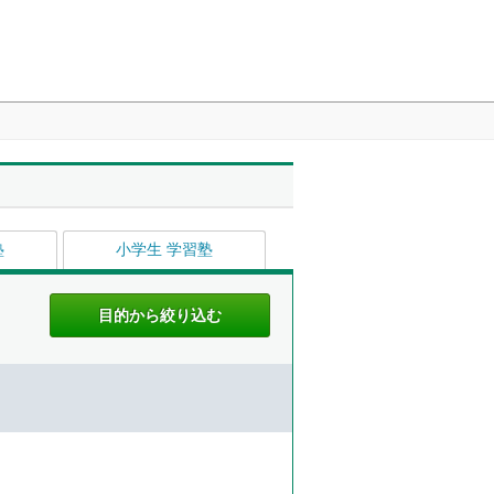
塾
小学生 学習塾