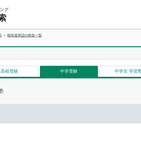
ング
索
索
桜街道周辺の校舎一覧
高校受験
中学受験
中学生 学習
塾