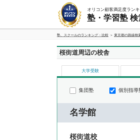
オリコン顧客満足度ランキ
塾・学習塾 検
塾、スクールのランキング・比較
東京都の路線検
桜街道周辺の校舎
大学受験
集団塾
個別指導
名学館
桜街道校