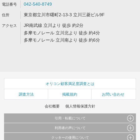
042-540-8749
東京都立川市曙町2-13-3 立川三菱ビル9F
JR南武線 立川より 徒歩 約2分
多摩モノレール 立川北より 徒歩 約4分
多摩モノレール 立川南より 徒歩 約6分
オリコン顧客満足度調査とは
調査方法
掲載規約
お問い合わせ
会社概要
個人情報保護方針
引用・転載について
利用者の声について
当サイトで公開されている情報（文字、写真、イラスト、画像データ等）及びこれらの配
置・編集および構造などについての著作権は株式会社oricon MEに帰属しております。
クッキーの使用について
当サイトに掲載している内容はすべてサービスの利用者が提出された見解・感想です。