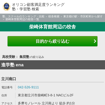
オリコン顧客満足度ランキング
塾・学習塾 検索
塾、スクールのランキング・比較
校舎検索
東京都の駅・市区町村から探す
柴崎体育館周辺の校舎一覧
柴崎体育館周辺の校舎
目的から絞り込む
高校受験： 集団塾
の絞り込み
進学塾 ena
立川南口
042-526-9111
東京都立川市柴崎町3-8-1 NACビル2F
多摩モノレール 立川南より 徒歩 約1分