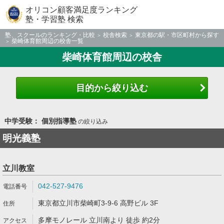
オリコン顧客満足度ランキング
塾・学習塾 検索
塾、スクールのランキング・比較
校舎検索
東京都の駅・市区町村から探す
柴崎体育館周辺の校舎一覧
柴崎体育館周辺の校舎
目的から絞り込む
中学受験： 個別指導塾
の絞り込み
明光義塾
立川教室
042-527-9476
東京都立川市柴崎町3-9-6 高野ビル 3F
多摩モノレール 立川南より 徒歩 約2分