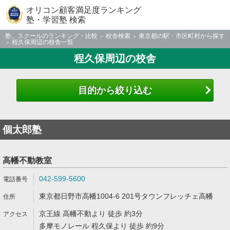
オリコン顧客満足度ランキング
塾・学習塾 検索
塾、スクールのランキング・比較
校舎検索
東京都の駅・市区町村から探す
程久保周辺の校舎一覧
程久保周辺の校舎
目的から絞り込む
個太郎塾
高幡不動教室
042-599-5600
東京都日野市高幡1004-6 201号タウンフレッチェ高幡
京王線 高幡不動より 徒歩 約3分
多摩モノレール 程久保より 徒歩 約9分