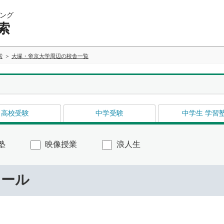
ング
索
索
大塚・帝京大学周辺の校舎一覧
高校受験
中学受験
中学生 学習
塾
映像授業
浪人生
ナール