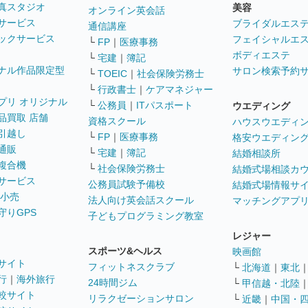
真スタジオ
美容
オンライン英会話
サービス
ブライダルエス
通信講座
ックサービス
フェイシャルエ
└
FP
｜
医療事務
ボディエステ
└
宅建
｜
簿記
ナル作品限定型
サロン検索予約
└
TOEIC
｜
社会保険労務士
└
行政書士
｜
ケアマネジャー
プリ オリジナル
└
公務員
｜
ITパスポート
ウエディング
品買取 店舗
資格スクール
ハウスウエディ
引越し
└
FP
｜
医療事務
格安ウエディン
通販
└
宅建
｜
簿記
結婚相談所
複合機
└
社会保険労務士
結婚式場相談カ
サービス
公務員試験予備校
結婚式場情報サ
 小売
法人向け英会話スクール
マッチングアプ
守りGPS
子どもプログラミング教室
レジャー
スポーツ&ヘルス
映画館
サイト
フィットネスクラブ
└
北海道
｜
東北
行
｜
海外旅行
24時間ジム
└
甲信越・北陸
較サイト
リラクゼーションサロン
└
近畿
｜
中国・