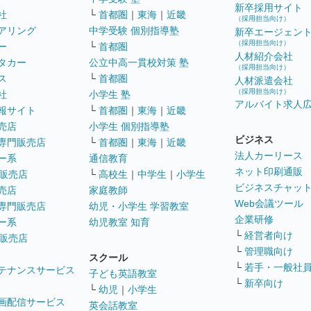
新卒採用サイト
社
└
首都圏
｜
東海
｜
近畿
（採用担当向け）
アリング
中学受験 個別指導塾
新卒エージェン
（採用担当向け）
ー
└
首都圏
人材紹介会社
タカー
公立中高一貫校対策 塾
（採用担当向け）
ス
└
首都圏
人材派遣会社
（採用担当向け）
社
小学生 塾
アルバイト求人
報サイト
└
首都圏
｜
東海
｜
近畿
売店
小学生 個別指導塾
ビジネス
専門販売店
└
首都圏
｜
東海
｜
近畿
法人カーリース
ー系
通信教育
ネット印刷通販
販売店
└
高校生
｜
中学生
｜
小学生
ビジネスチャッ
売店
家庭教師
Web会議ツール
専門販売店
幼児・小学生 学習教室
企業研修
ー系
幼児教室 知育
└
経営者向け
販売店
└
管理職向け
スクール
└
若手・一般社
テナンスサービス
子ども英語教室
└
新卒向け
└
幼児
｜
小学生
画配信サービス
英会話教室