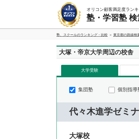
オリコン顧客満足度ランキ
塾・学習塾 検
塾、スクールのランキング・比較
東京都の路線検
大塚・帝京大学周辺の校舎
大学受験
集団塾
個別指導
代々木進学ゼミ
大塚校