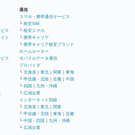
通信
ト
スマホ・携帯通信サービス
└
格安SIM
ービス
└
格安スマホ
サイト
└
携帯キャリア
└
携帯キャリア格安ブランド
ホームルーター
ービス
モバイルデータ通信
ト
プロバイダ
└
北海道
｜
東北
｜
関東
｜
東海
└
甲信越・北陸
｜
近畿
｜
中国
└
四国
｜
九州・沖縄
職
└
広域企業
インターネット回線
遣
└
北海道
｜
東北
｜
関東
└
甲信越・北陸
｜
東海
｜
近畿
ス
└
中国・四国
｜
九州・沖縄
└
広域企業