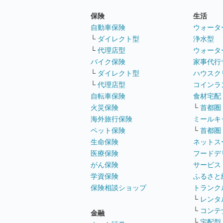
保険
生活
自動車保険
ウォータ
└
ダイレクト型
浄水型
└
代理店型
ウォータ
バイク保険
家事代行
└
ダイレクト型
ハウスク
└
代理店型
コインラ
自転車保険
食材宅配
火災保険
└
首都圏
海外旅行保険
ミールキ
ペット保険
└
首都圏
生命保険
ネットス
医療保険
フードデ
がん保険
サービス
学資保険
ふるさと
保険相談ショップ
トランク
└
レンタ
└
コンテ
金融
└
宅配型