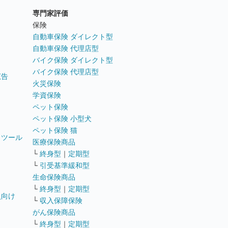
専門家評価
ト
保険
自動車保険 ダイレクト型
自動車保険 代理店型
バイク保険 ダイレクト型
バイク保険 代理店型
広告
火災保険
学資保険
ペット保険
ペット保険 小型犬
ペット保険 猫
トツール
医療保険商品
└
終身型
｜
定期型
└
引受基準緩和型
生命保険商品
└
終身型
｜
定期型
員向け
└
収入保障保険
がん保険商品
└
終身型
｜
定期型