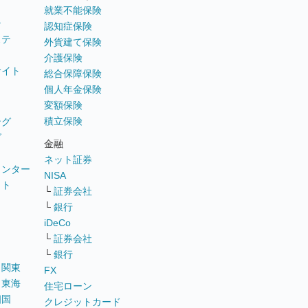
就業不能保険
テ
認知症保険
ステ
外貨建て保険
介護保険
サイト
総合保障保険
個人年金保険
変額保険
積立保険
ング
グ
金融
ネット証券
ウンター
NISA
イト
└
証券会社
リ
└
銀行
iDeCo
└
証券会社
└
銀行
｜
関東
FX
｜
東海
住宅ローン
四国
クレジットカード