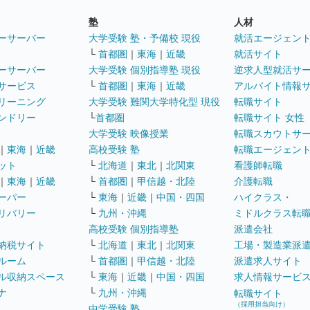
塾
人材
ーサーバー
大学受験 塾・予備校 現役
就活エージェン
└
首都圏
｜
東海
｜
近畿
就活サイト
ーサーバー
大学受験 個別指導塾 現役
逆求人型就活サ
サービス
└
首都圏
｜
東海
｜
近畿
アルバイト情報
リーニング
大学受験 難関大学特化型 現役
転職サイト
ンドリー
└
首都圏
転職サイト 女性
大学受験 映像授業
転職スカウトサ
｜
東海
｜
近畿
高校受験 塾
転職エージェン
ット
└
北海道
｜
東北
｜
北関東
看護師転職
｜
東海
｜
近畿
└
首都圏
｜
甲信越・北陸
介護転職
ーパー
└
東海
｜
近畿
｜
中国・四国
ハイクラス・
リバリー
└
九州・沖縄
ミドルクラス転
高校受験 個別指導塾
派遣会社
納税サイト
└
北海道
｜
東北
｜
北関東
工場・製造業派
ルーム
└
首都圏
｜
甲信越・北陸
派遣求人サイト
ル収納スペース
└
東海
｜
近畿
｜
中国・四国
求人情報サービ
ナ
└
九州・沖縄
転職サイト
（採用担当向け）
中学受験 塾