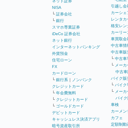
ネット証券
引越し会
NISA
カーシェ
└
証券会社
レンタカ
└
銀行
格安レン
スマホ専業証券
カーリー
iDeCo 証券会社
車買取会
ネット銀行
中古車情
インターネットバンキング
中古車販
外貨預金
└
中古車
住宅ローン
└
メーカ
FX
中古車
カードローン
バイク販
└
銀行系
｜
ノンバンク
└
バイク
クレジットカード
└
メーカ
└
年会費無料
バイク
└
クレジットカード
車検
└
ゴールドカード
カーメン
デビットカード
カフェ
キャッシュレス決済アプリ
定額制動
暗号資産取引所