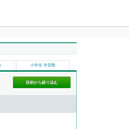
塾
小学生 学習塾