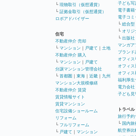
子ども写
└
現物取引（仮想通貨）
電子書籍
└
証拠金取引（仮想通貨）
電子コミ
ロボアドバイザー
└
総合型
└
オリジ
住宅
└
出版社
不動産仲介 売却
マンガア
└
マンション
｜
戸建て
｜
土地
ブランド
不動産仲介 購入
オフィス
└
マンション
｜
戸建て
オフィス
分譲マンション管理会社
オフィス
└
首都圏
｜
東海
｜
近畿
｜
九州
福利厚生
マンション大規模修繕
電力会社
不動産仲介 賃貸
子ども見
賃貸情報サイト
賃貸マンション
トラベル
住宅設備ショールーム
旅行予約
リフォーム
└
国内旅
└
フルリフォーム
航空券比
└
戸建て
｜
マンション