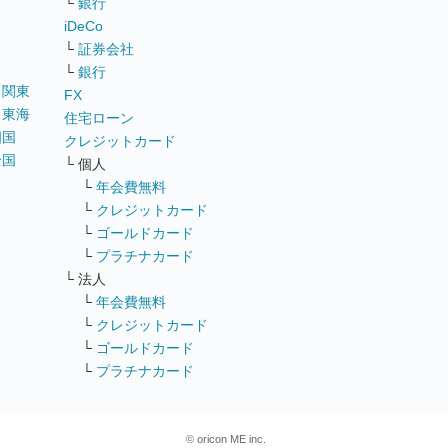
└
銀行
iDeCo
└
証券会社
└
銀行
｜
関東
FX
｜
東海
住宅ローン
四国
クレジットカード
全国
└ 個人
ス
└
年会費無料
└
クレジットカード
└
ゴールドカード
└
プラチナカード
└ 法人
└
年会費無料
└
クレジットカード
└
ゴールドカード
└
プラチナカード
© oricon ME inc.