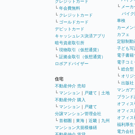
クレジットカード
└
メーカ
└
年会費無料
バイク
└
クレジットカード
車検
└
ゴールドカード
カーメン
デビットカード
カフェ
キャッシュレス決済アプリ
定額制動
暗号資産取引所
子ども写
└
現物取引（仮想通貨）
電子書籍
└
証拠金取引（仮想通貨）
電子コミ
ロボアドバイザー
└
総合型
└
オリジ
住宅
└
出版社
不動産仲介 売却
マンガア
└
マンション
｜
戸建て
｜
土地
ブランド
不動産仲介 購入
オフィス
└
マンション
｜
戸建て
オフィス
分譲マンション管理会社
オフィス
└
首都圏
｜
東海
｜
近畿
｜
九州
福利厚生
マンション大規模修繕
電力会社
不動産仲介 賃貸