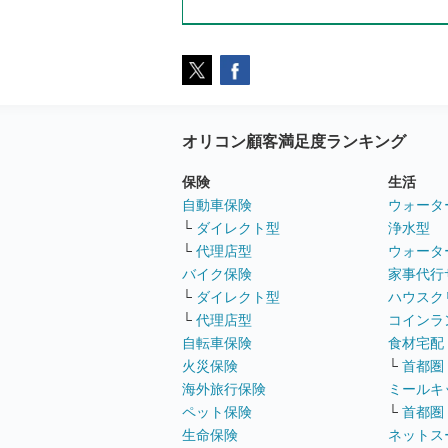
オリコン顧客満足度ランキング
保険
生活
自動車保険
ウォータ
└
ダイレクト型
浄水型
└
代理店型
ウォータ
バイク保険
家事代行
└
ダイレクト型
ハウスク
└
代理店型
コインラ
自転車保険
食材宅配
火災保険
└
首都圏
海外旅行保険
ミールキ
ペット保険
└
首都圏
生命保険
ネットス