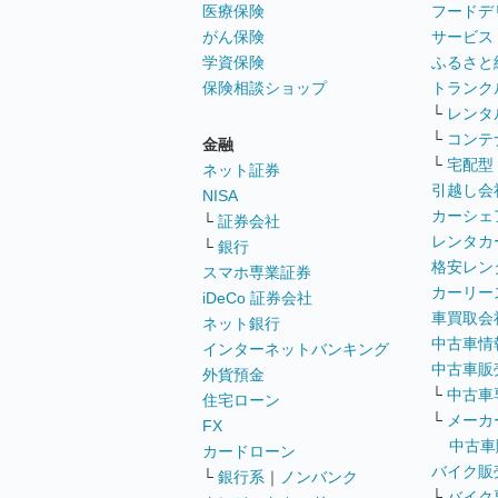
医療保険
フードデ
がん保険
サービス
学資保険
ふるさと
保険相談ショップ
トランク
└
レンタ
└
コンテ
金融
└
宅配型
ネット証券
引越し会
NISA
カーシェ
└
証券会社
レンタカ
└
銀行
格安レン
スマホ専業証券
カーリー
iDeCo 証券会社
車買取会
ネット銀行
中古車情
インターネットバンキング
中古車販
外貨預金
└
中古車
住宅ローン
└
メーカ
FX
中古車
カードローン
バイク販
└
銀行系
｜
ノンバンク
└
バイク