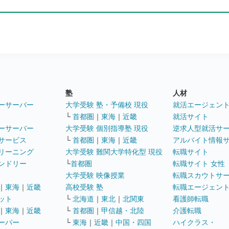
塾
人材
ーサーバー
大学受験 塾・予備校 現役
就活エージェン
└
首都圏
｜
東海
｜
近畿
就活サイト
ーサーバー
大学受験 個別指導塾 現役
逆求人型就活サ
サービス
└
首都圏
｜
東海
｜
近畿
アルバイト情報
リーニング
大学受験 難関大学特化型 現役
転職サイト
ンドリー
└
首都圏
転職サイト 女性
大学受験 映像授業
転職スカウトサ
｜
東海
｜
近畿
高校受験 塾
転職エージェン
ット
└
北海道
｜
東北
｜
北関東
看護師転職
｜
東海
｜
近畿
└
首都圏
｜
甲信越・北陸
介護転職
ーパー
└
東海
｜
近畿
｜
中国・四国
ハイクラス・