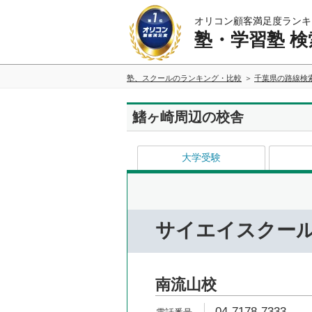
オリコン顧客満足度ランキ
塾・学習塾 検
塾、スクールのランキング・比較
千葉県の路線検
鰭ヶ崎周辺の校舎
大学受験
サイエイスクー
南流山校
04-7178-7333