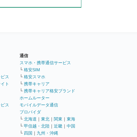
通信
ト
スマホ・携帯通信サービス
└
格安SIM
ービス
└
格安スマホ
サイト
└
携帯キャリア
└
携帯キャリア格安ブランド
ホームルーター
ービス
モバイルデータ通信
ト
プロバイダ
└
北海道
｜
東北
｜
関東
｜
東海
└
甲信越・北陸
｜
近畿
｜
中国
└
四国
｜
九州・沖縄