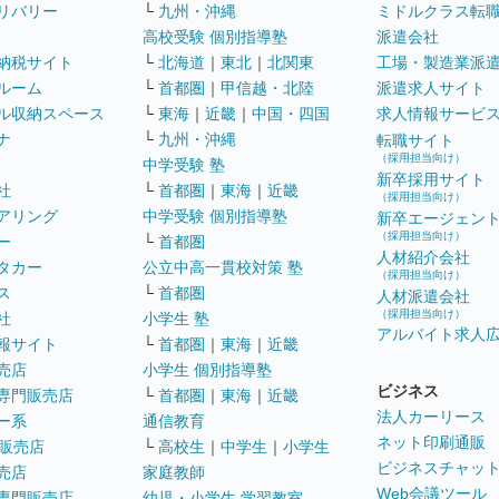
リバリー
└
九州・沖縄
ミドルクラス転
高校受験 個別指導塾
派遣会社
納税サイト
└
北海道
｜
東北
｜
北関東
工場・製造業派
ルーム
└
首都圏
｜
甲信越・北陸
派遣求人サイト
ル収納スペース
└
東海
｜
近畿
｜
中国・四国
求人情報サービ
ナ
└
九州・沖縄
転職サイト
（採用担当向け）
中学受験 塾
新卒採用サイト
社
└
首都圏
｜
東海
｜
近畿
（採用担当向け）
アリング
中学受験 個別指導塾
新卒エージェン
（採用担当向け）
ー
└
首都圏
人材紹介会社
タカー
公立中高一貫校対策 塾
（採用担当向け）
ス
└
首都圏
人材派遣会社
（採用担当向け）
社
小学生 塾
アルバイト求人
報サイト
└
首都圏
｜
東海
｜
近畿
売店
小学生 個別指導塾
ビジネス
専門販売店
└
首都圏
｜
東海
｜
近畿
法人カーリース
ー系
通信教育
ネット印刷通販
販売店
└
高校生
｜
中学生
｜
小学生
ビジネスチャッ
売店
家庭教師
Web会議ツール
専門販売店
幼児・小学生 学習教室