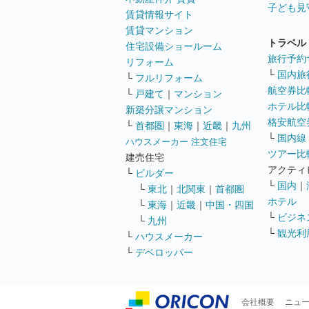
子ども見
賃貸情報サイト
賃貸マンション
トラベル
住宅設備ショールーム
旅行予約
リフォーム
└
国内旅
└
フルリフォーム
航空券比
└
戸建て
｜
マンション
ホテル比
新築分譲マンション
格安航空券
└
首都圏
｜
東海
｜
近畿
｜
九州
└
国内線
ハウスメーカー 注文住宅
ツアー比
建売住宅
アクティ
└
ビルダー
└
国内
｜
└
東北
｜
北関東
｜
首都圏
ホテル
└
東海
｜
近畿
｜
中国・四国
└
ビジネ
└
九州
└
観光利
└
ハウスメーカー
└
デベロッパー
会社概要
ニュ