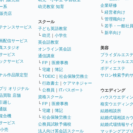
企業研修
ー系
幼児教室 知育
└
経営者向け
販売店
└
管理職向け
スクール
└
若手・一般社
テナンスサービス
子ども英語教室
└
新卒向け
└
幼児
｜
小学生
画配信サービス
英会話教室
真スタジオ
美容
オンライン英会話
サービス
ブライダルエス
通信講座
ックサービス
フェイシャルエ
└
FP
｜
医療事務
ボディエステ
└
宅建
｜
簿記
ナル作品限定型
サロン検索予約
└
TOEIC
｜
社会保険労務士
└
行政書士
｜
ケアマネジャー
プリ オリジナル
└
公務員
｜
ITパスポート
ウエディング
品買取 店舗
資格スクール
ハウスウエディ
引越し
└
FP
｜
医療事務
格安ウエディン
通販
└
宅建
｜
簿記
結婚相談所
複合機
└
社会保険労務士
結婚式場相談カ
サービス
公務員試験予備校
結婚式場情報サ
 小売
法人向け英会話スクール
マッチングアプ