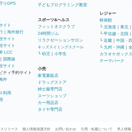
守りGPS
子どもプログラミング教室
レジャー
スポーツ&ヘルス
映画館
サイト
フィットネスクラブ
└
北海道
｜
東北
行
｜
海外旅行
24時間ジム
└
甲信越・北陸
較サイト
リラクゼーションサロン
└
近畿
｜
中国・
較サイト
キッズスイミングスクール
└
九州・沖縄
｜
 LCC
└
幼児
｜
小学生
カラオケボック
｜
国際線
テーマパーク
較サイト
小売
ビティ予約サイト
家電量販店
海外
ドラッグストア
紳士服専門店
ス利用
スーツショップ
用
カー用品店
タイヤ専門店
ースリリース
個人情報保護方針
お問い合わせ
引用・転載について
求人情報