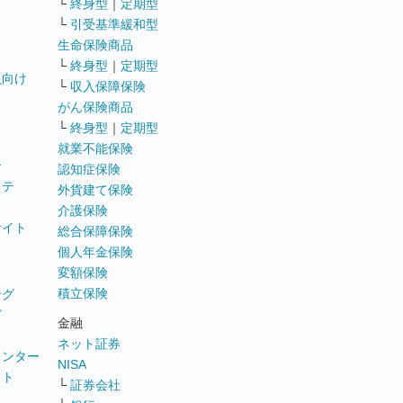
└
終身型
｜
定期型
└
引受基準緩和型
生命保険商品
└
終身型
｜
定期型
員向け
└
収入保障保険
がん保険商品
└
終身型
｜
定期型
就業不能保険
テ
認知症保険
ステ
外貨建て保険
介護保険
サイト
総合保障保険
個人年金保険
変額保険
積立保険
ング
グ
金融
ネット証券
ウンター
NISA
イト
└
証券会社
リ