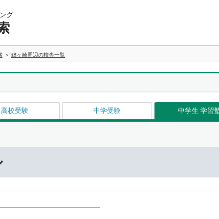
ング
索
索
鰭ヶ崎周辺の校舎一覧
高校受験
中学受験
中学生 学習
ル