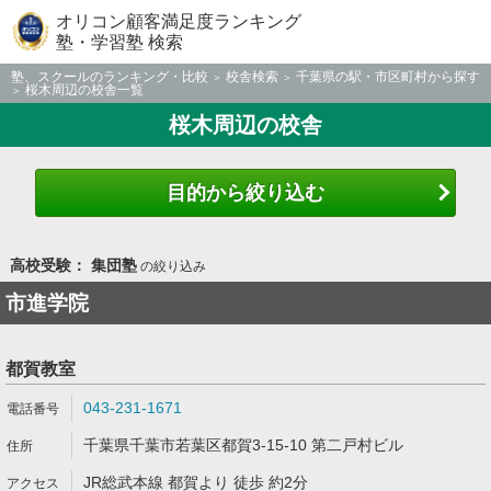
オリコン顧客満足度ランキング
塾・学習塾 検索
塾、スクールのランキング・比較
校舎検索
千葉県の駅・市区町村から探す
桜木周辺の校舎一覧
桜木周辺の校舎
目的から絞り込む
高校受験： 集団塾
の絞り込み
市進学院
都賀教室
043-231-1671
千葉県千葉市若葉区都賀3-15-10 第二戸村ビル
JR総武本線 都賀より 徒歩 約2分