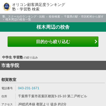
オリコン顧客満足度ランキング
塾・学習塾 検索
塾、スクールのランキング・比較
校舎検索
千葉県の駅・市区町村から探す
桜木周辺の校舎一覧
桜木周辺の校舎
目的から絞り込む
中学生 学習塾
の絞り込み
市進学院
都賀教室
043-231-1671
千葉県千葉市若葉区都賀3-15-10 第二戸村ビル
JR総武本線 都賀より 徒歩 約2分