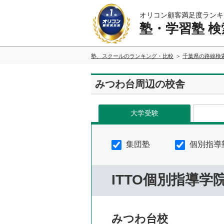
オリコン顧客満足度ランキ
塾・学習塾 検
塾、スクールのランキング・比較
千葉県の路線検
みつわ台周辺の校舎
大学受験
集団塾
個別指導
ITTO個別指導学
みつわ台校