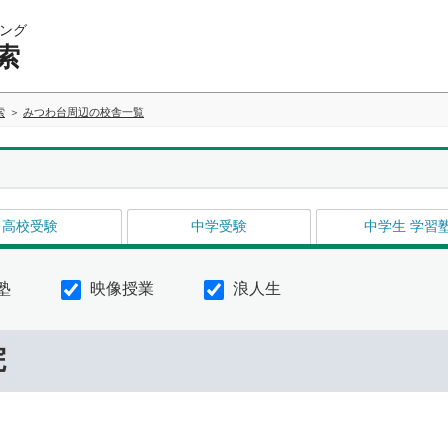
ング
索
索
みつわ台周辺の校舎一覧
高校受験
中学受験
中学生 学習
塾
映像授業
浪人生
院