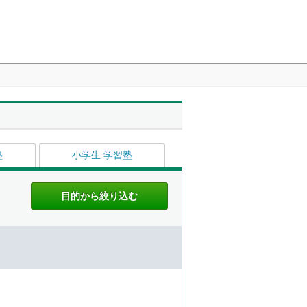
塾
小学生 学習塾