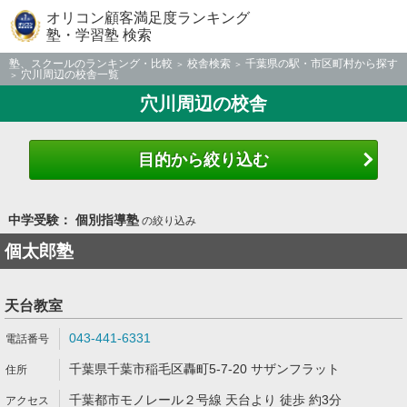
オリコン顧客満足度ランキング
塾・学習塾 検索
塾、スクールのランキング・比較
校舎検索
千葉県の駅・市区町村から探す
穴川周辺の校舎一覧
穴川周辺の校舎
目的から絞り込む
中学受験： 個別指導塾
の絞り込み
個太郎塾
天台教室
043-441-6331
千葉県千葉市稲毛区轟町5-7-20 サザンフラット
千葉都市モノレール２号線 天台より 徒歩 約3分