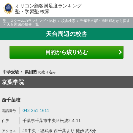
オリコン顧客満足度ランキング
塾・学習塾 検索
塾、スクールのランキング・比較
校舎検索
千葉県の駅・市区町村から探す
天台周辺の校舎一覧
天台周辺の校舎
目的から絞り込む
中学受験： 集団塾
の絞り込み
京葉学院
西千葉校
043-251-1611
千葉県千葉市中央区松波2-4-11
JR中央・総武線 西千葉より 徒歩 約3分