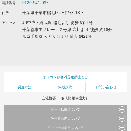
0120-941-967
千葉県千葉市稲毛区小仲台3-18-7
JR中央・総武線 稲毛より 徒歩 約12分
千葉都市モノレール２号線 穴川より 徒歩 約16分
京成千葉線 みどり台より 徒歩 約21分
オリコン顧客満足度調査とは
調査方法
掲載規約
お問い合わせ
会社概要
個人情報保護方針
引用・転載について
利用者の声について
当サイトで公開されている情報（文字、写真、イラスト、画像データ等）及びこれらの配
置・編集および構造などについての著作権は株式会社oricon MEに帰属しております。
クッキーの使用について
当サイトに掲載している内容はすべてサービスの利用者が提出された見解・感想です。
これらの情報を権利者の許可なく無断転載・複製などの二次利用を行うことは固く禁じて