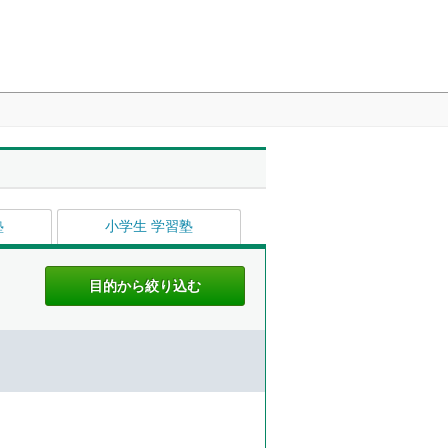
塾
小学生 学習塾