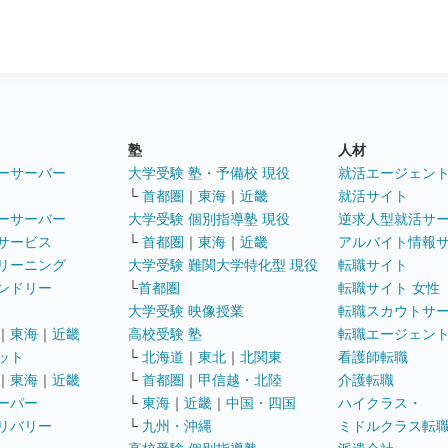
塾
人材
ーサーバー
大学受験 塾・予備校 現役
就活エージェン
└
首都圏
｜
東海
｜
近畿
就活サイト
ーサーバー
大学受験 個別指導塾 現役
逆求人型就活サ
サービス
└
首都圏
｜
東海
｜
近畿
アルバイト情報
リーニング
大学受験 難関大学特化型 現役
転職サイト
ンドリー
└
首都圏
転職サイト 女性
大学受験 映像授業
転職スカウトサ
｜
東海
｜
近畿
高校受験 塾
転職エージェン
ット
└
北海道
｜
東北
｜
北関東
看護師転職
｜
東海
｜
近畿
└
首都圏
｜
甲信越・北陸
介護転職
ーパー
└
東海
｜
近畿
｜
中国・四国
ハイクラス・
リバリー
└
九州・沖縄
ミドルクラス転