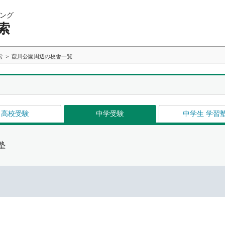
ング
索
索
葭川公園周辺の校舎一覧
高校受験
中学受験
中学生 学習
塾