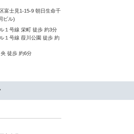
富士見1-15-9 朝日生命千
同ビル)
１号線 栄町 徒歩 約3分
１号線 葭川公園 徒歩 約
央 徒歩 約6分
ー