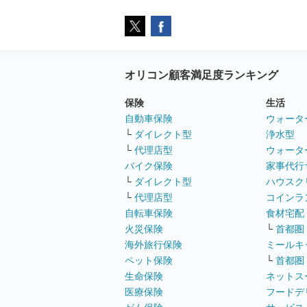
オリコン顧客満足度ランキング
保険
生活
自動車保険
ウォータ
└
ダイレクト型
浄水型
└
代理店型
ウォータ
バイク保険
家事代行
└
ダイレクト型
ハウスク
└
代理店型
コインラ
自転車保険
食材宅配
火災保険
└
首都圏
海外旅行保険
ミールキ
ペット保険
└
首都圏
生命保険
ネットス
医療保険
フードデ