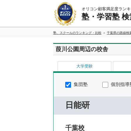
オリコン顧客満足度ランキ
塾・学習塾 検
塾、スクールのランキング・比較
千葉県の路線検
葭川公園周辺の校舎
大学受験
集団塾
個別指導
日能研
千葉校