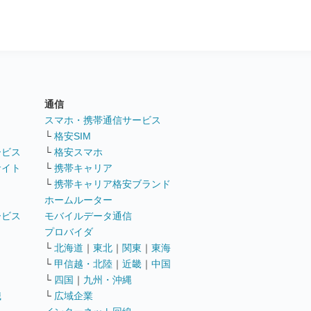
通信
ト
スマホ・携帯通信サービス
└
格安SIM
ービス
└
格安スマホ
サイト
└
携帯キャリア
└
携帯キャリア格安ブランド
ホームルーター
ービス
モバイルデータ通信
ト
プロバイダ
└
北海道
｜
東北
｜
関東
｜
東海
└
甲信越・北陸
｜
近畿
｜
中国
└
四国
｜
九州・沖縄
職
└
広域企業