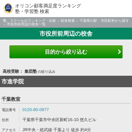
オリコン顧客満足度ランキング
塾・学習塾 検索
塾、スクールのランキング・比較
校舎検索
千葉県の駅・市区町村から探す
市役所前周辺の校舎一覧
市役所前周辺の校舎
目的から絞り込む
高校受験： 集団塾
の絞り込み
市進学院
千葉教室
0120-80-0877
千葉県千葉市中央区新町16-10 悠久ビル
JR中央・総武線 千葉より 徒歩 約4分