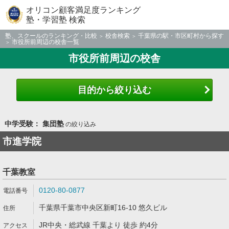
オリコン顧客満足度ランキング
塾・学習塾 検索
塾、スクールのランキング・比較
校舎検索
千葉県の駅・市区町村から探す
市役所前周辺の校舎一覧
市役所前周辺の校舎
目的から絞り込む
中学受験： 集団塾
の絞り込み
市進学院
千葉教室
0120-80-0877
千葉県千葉市中央区新町16-10 悠久ビル
JR中央・総武線 千葉より 徒歩 約4分