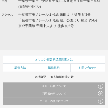
千葉県千葉市中央区富士見1-15-9 朝日生命千葉ビル4F
(日能研同ビル)
千葉都市モノレール１号線 栄町より 徒歩 約3分
千葉都市モノレール１号線 葭川公園より 徒歩 約4分
京成千葉線 千葉中央より 徒歩 約6分
オリコン顧客満足度調査とは
調査方法
掲載規約
お問い合わせ
会社概要
個人情報保護方針
引用・転載について
利用者の声について
当サイトで公開されている情報（文字、写真、イラスト、画像データ等）及びこれらの配
置・編集および構造などについての著作権は株式会社oricon MEに帰属しております。
クッキーの使用について
当サイトに掲載している内容はすべてサービスの利用者が提出された見解・感想です。
これらの情報を権利者の許可なく無断転載・複製などの二次利用を行うことは固く禁じて
弊社が内容について正確性を含め一切保証するものではありません。
おります。