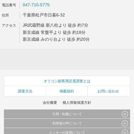
047-710-5775
千葉県松戸市日暮6-32
JR武蔵野線 新八柱より 徒歩 約7分
新京成線 常盤平より 徒歩 約18分
新京成線 みのり台より 徒歩 約20分
オリコン顧客満足度調査とは
調査方法
掲載規約
お問い合わせ
会社概要
個人情報保護方針
引用・転載について
利用者の声について
当サイトで公開されている情報（文字、写真、イラスト、画像データ等）及びこれらの配
置・編集および構造などについての著作権は株式会社oricon MEに帰属しております。
クッキーの使用について
当サイトに掲載している内容はすべてサービスの利用者が提出された見解・感想です。