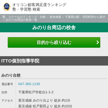
オリコン顧客満足度ランキング
塾・学習塾 検索
塾、スクールのランキング・比較
校舎検索
千葉県の駅・市区町村から探す
みのり台周辺の校舎一覧
みのり台周辺の校舎
目的から絞り込む
ITTO個別指導学院
みのり台校
047-365-1130
千葉県松戸市稔台1-1-2
新京成線 みのり台より 徒歩 約1分
新京成線 松戸新田より 徒歩 約10分