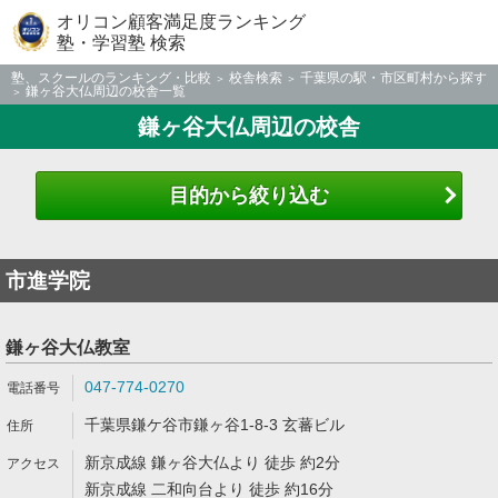
オリコン顧客満足度ランキング
塾・学習塾 検索
塾、スクールのランキング・比較
校舎検索
千葉県の駅・市区町村から探す
鎌ヶ谷大仏周辺の校舎一覧
鎌ヶ谷大仏周辺の校舎
目的から絞り込む
市進学院
鎌ヶ谷大仏教室
047-774-0270
千葉県鎌ケ谷市鎌ヶ谷1-8-3 玄蕃ビル
新京成線 鎌ヶ谷大仏より 徒歩 約2分
新京成線 二和向台より 徒歩 約16分