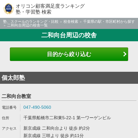
オリコン顧客満足度ランキング
塾・学習塾 検索
塾、スクールのランキング・比較
校舎検索
千葉県の駅・市区町村から探す
二和向台周辺の校舎一覧
二和向台周辺の校舎
目的から絞り込む
個太郎塾
二和向台教室
047-490-5060
千葉県船橋市二和東5-22-1 第一ワーゲンビル
新京成線 二和向台より 徒歩 約2分
新京成線 三咲より 徒歩 約11分