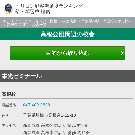
オリコン顧客満足度ランキング
塾・学習塾 検索
塾、スクールのランキング・比較
校舎検索
千葉県の駅・市区町村から探す
高根公団周辺の校舎一覧
高根公団周辺の校舎
目的から絞り込む
栄光ゼミナール
高根校
047-462-8838
千葉県船橋市高根台1-12-13
新京成線 高根公団より 徒歩 約2分
新京成線 高根木戸より 徒歩 約11分