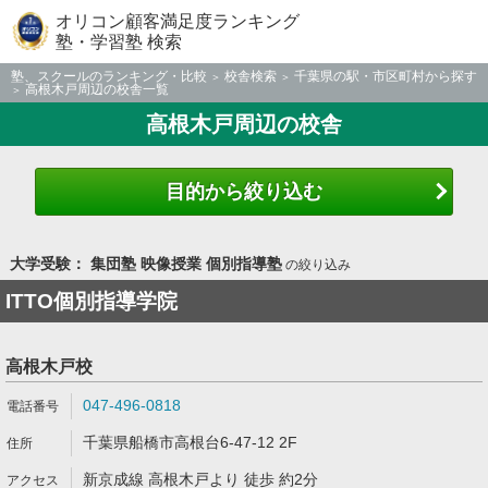
オリコン顧客満足度ランキング
塾・学習塾 検索
塾、スクールのランキング・比較
校舎検索
千葉県の駅・市区町村から探す
高根木戸周辺の校舎一覧
高根木戸周辺の校舎
目的から絞り込む
大学受験： 集団塾 映像授業 個別指導塾
の絞り込み
ITTO個別指導学院
高根木戸校
047-496-0818
千葉県船橋市高根台6-47-12 2F
新京成線 高根木戸より 徒歩 約2分