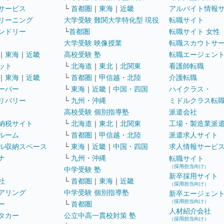
サービス
└
首都圏
｜
東海
｜
近畿
アルバイト情報
リーニング
大学受験 難関大学特化型 現役
転職サイト
ンドリー
└
首都圏
転職サイト 女性
大学受験 映像授業
転職スカウトサ
｜
東海
｜
近畿
高校受験 塾
転職エージェン
ット
└
北海道
｜
東北
｜
北関東
看護師転職
｜
東海
｜
近畿
└
首都圏
｜
甲信越・北陸
介護転職
ーパー
└
東海
｜
近畿
｜
中国・四国
ハイクラス・
リバリー
└
九州・沖縄
ミドルクラス転
高校受験 個別指導塾
派遣会社
納税サイト
└
北海道
｜
東北
｜
北関東
工場・製造業派
ルーム
└
首都圏
｜
甲信越・北陸
派遣求人サイト
ル収納スペース
└
東海
｜
近畿
｜
中国・四国
求人情報サービ
ナ
└
九州・沖縄
転職サイト
（採用担当向け）
中学受験 塾
新卒採用サイト
社
└
首都圏
｜
東海
｜
近畿
（採用担当向け）
アリング
中学受験 個別指導塾
新卒エージェン
（採用担当向け）
ー
└
首都圏
人材紹介会社
タカー
公立中高一貫校対策 塾
（採用担当向け）