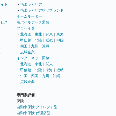
サイト
└
携帯キャリア
└
携帯キャリア格安ブランド
ホームルーター
ービス
モバイルデータ通信
ト
プロバイダ
└
北海道
｜
東北
｜
関東
｜
東海
└
甲信越・北陸
｜
近畿
｜
中国
└
四国
｜
九州・沖縄
職
└
広域企業
インターネット回線
遣
└
北海道
｜
東北
｜
関東
└
甲信越・北陸
｜
東海
｜
近畿
ス
└
中国・四国
｜
九州・沖縄
└
広域企業
専門家評価
ト
保険
自動車保険 ダイレクト型
自動車保険 代理店型