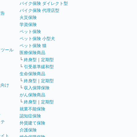
バイク保険 ダイレクト型
バイク保険 代理店型
広告
火災保険
学資保険
ペット保険
ペット保険 小型犬
ペット保険 猫
トツール
医療保険商品
└
終身型
｜
定期型
└
引受基準緩和型
生命保険商品
└
終身型
｜
定期型
員向け
└
収入保障保険
がん保険商品
└
終身型
｜
定期型
就業不能保険
テ
認知症保険
ステ
外貨建て保険
介護保険
サイト