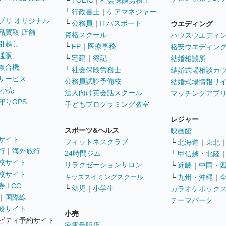
└
TOEIC
｜
社会保険労務士
└
行政書士
｜
ケアマネジャー
プリ オリジナル
└
公務員
｜
ITパスポート
ウエディング
品買取 店舗
資格スクール
ハウスウエディ
引越し
└
FP
｜
医療事務
格安ウエディン
通販
└
宅建
｜
簿記
結婚相談所
複合機
└
社会保険労務士
結婚式場相談カ
サービス
公務員試験予備校
結婚式場情報サ
 小売
法人向け英会話スクール
マッチングアプ
守りGPS
子どもプログラミング教室
レジャー
スポーツ&ヘルス
映画館
サイト
フィットネスクラブ
└
北海道
｜
東北
行
｜
海外旅行
24時間ジム
└
甲信越・北陸
較サイト
リラクゼーションサロン
└
近畿
｜
中国・
較サイト
キッズスイミングスクール
└
九州・沖縄
｜
 LCC
└
幼児
｜
小学生
カラオケボック
｜
国際線
テーマパーク
較サイト
小売
ビティ予約サイト
家電量販店