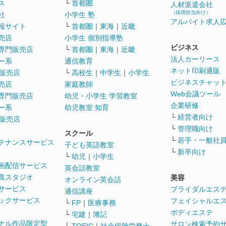
ス
└
首都圏
人材派遣会社
（採用担当向け）
社
小学生 塾
アルバイト求人
報サイト
└
首都圏
｜
東海
｜
近畿
売店
小学生 個別指導塾
ビジネス
専門販売店
└
首都圏
｜
東海
｜
近畿
法人カーリース
ー系
通信教育
ネット印刷通販
販売店
└
高校生
｜
中学生
｜
小学生
ビジネスチャッ
売店
家庭教師
Web会議ツール
専門販売店
幼児・小学生 学習教室
企業研修
ー系
幼児教室 知育
└
経営者向け
販売店
└
管理職向け
スクール
└
若手・一般社
テナンスサービス
子ども英語教室
└
新卒向け
└
幼児
｜
小学生
画配信サービス
英会話教室
真スタジオ
美容
オンライン英会話
サービス
ブライダルエス
通信講座
ックサービス
フェイシャルエ
└
FP
｜
医療事務
ボディエステ
└
宅建
｜
簿記
ナル作品限定型
サロン検索予約