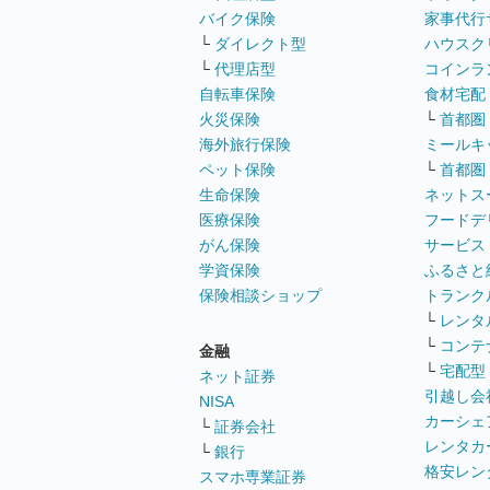
バイク保険
家事代行
└
ダイレクト型
ハウスク
└
代理店型
コインラ
自転車保険
食材宅配
火災保険
└
首都圏
海外旅行保険
ミールキ
ペット保険
└
首都圏
生命保険
ネットス
医療保険
フードデ
がん保険
サービス
学資保険
ふるさと
保険相談ショップ
トランク
└
レンタ
└
コンテ
金融
└
宅配型
ネット証券
引越し会
NISA
カーシェ
└
証券会社
レンタカ
└
銀行
格安レン
スマホ専業証券