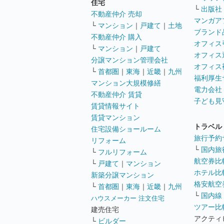
住宅
└
出版社
不動産仲介 売却
マンガア
└
マンション
｜
戸建て
｜
土地
ブランド
不動産仲介 購入
オフィス
└
マンション
｜
戸建て
オフィス
分譲マンション管理会社
オフィス
└
首都圏
｜
東海
｜
近畿
｜
九州
福利厚生
マンション大規模修繕
電力会社
不動産仲介 賃貸
子ども見
賃貸情報サイト
賃貸マンション
トラベル
住宅設備ショールーム
旅行予約
リフォーム
└
国内旅
└
フルリフォーム
航空券比
└
戸建て
｜
マンション
ホテル比
新築分譲マンション
格安航空券
└
首都圏
｜
東海
｜
近畿
｜
九州
└
国内線
ハウスメーカー 注文住宅
ツアー比
建売住宅
アクティ
└
ビルダー