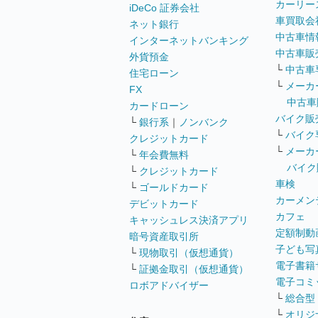
カーリー
iDeCo 証券会社
車買取会
ネット銀行
中古車情
インターネットバンキング
中古車販
外貨預金
└
中古車
住宅ローン
└
メーカ
FX
中古車
カードローン
バイク販
└
銀行系
｜
ノンバンク
└
バイク
クレジットカード
└
メーカ
└
年会費無料
バイク
└
クレジットカード
車検
└
ゴールドカード
カーメン
デビットカード
カフェ
キャッシュレス決済アプリ
定額制動
暗号資産取引所
子ども写
└
現物取引（仮想通貨）
電子書籍
└
証拠金取引（仮想通貨）
電子コミ
ロボアドバイザー
└
総合型
└
オリジ