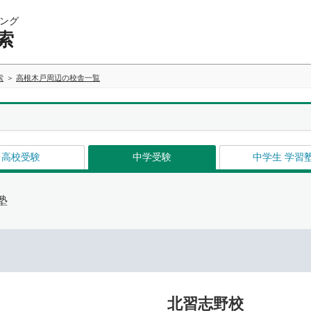
ング
索
索
高根木戸周辺の校舎一覧
高校受験
中学受験
中学生 学習
塾
北習志野校