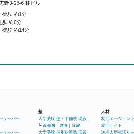
3-28-6 林ビル
 徒歩 約1分
徒歩 約8分
 徒歩 約14分
塾
人材
ーサーバー
大学受験 塾・予備校 現役
就活エージェン
└
首都圏
｜
東海
｜
近畿
就活サイト
ーサーバー
大学受験 個別指導塾 現役
逆求人型就活サ