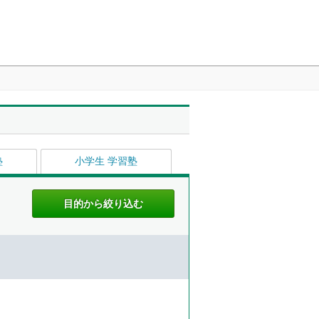
塾
小学生 学習塾