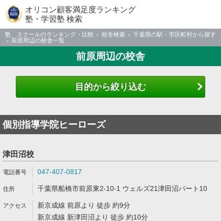
オリコン顧客満足度ランキング
塾・学習塾 検索
塾、スクールのランキング・比較
校舎検索
千葉県の駅・市区町村から探す
前原周辺の校舎一覧
前原周辺の校舎
目的から絞り込む
個別指導学院ヒーローズ
津田沼校
047-407-0817
千葉県船橋市前原東2-10-1 ウェルズ21津田沼パート10
新京成線 前原より 徒歩 約9分
新京成線 新津田沼より 徒歩 約10分