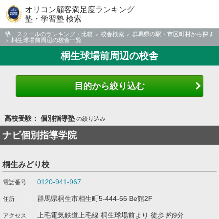
オリコン顧客満足度ランキング
塾・学習塾 検索
塾、スクールのランキング・比較
校舎検索
群馬県の駅・市区町村から探す
桐生球場前周辺の校舎一覧
桐生球場前周辺の校舎
目的から絞り込む
高校受験： 個別指導塾
の絞り込み
ナビ個別指導学院
桐生みどり校
0120-941-967
群馬県桐生市相生町5-444-66 Be館2F
上毛電気鉄道上毛線 桐生球場前より 徒歩 約9分