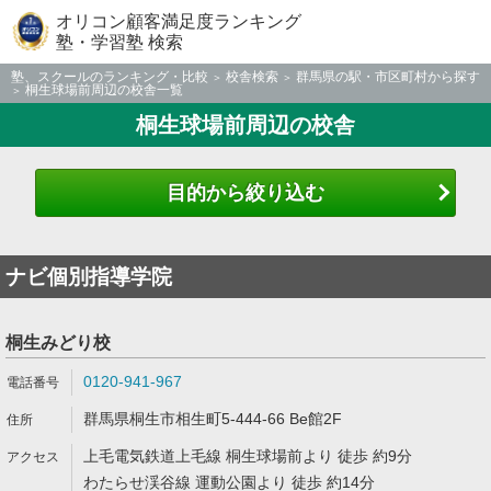
オリコン顧客満足度ランキング
塾・学習塾 検索
塾、スクールのランキング・比較
校舎検索
群馬県の駅・市区町村から探す
桐生球場前周辺の校舎一覧
桐生球場前周辺の校舎
目的から絞り込む
ナビ個別指導学院
桐生みどり校
0120-941-967
群馬県桐生市相生町5-444-66 Be館2F
上毛電気鉄道上毛線 桐生球場前より 徒歩 約9分
わたらせ渓谷線 運動公園より 徒歩 約14分